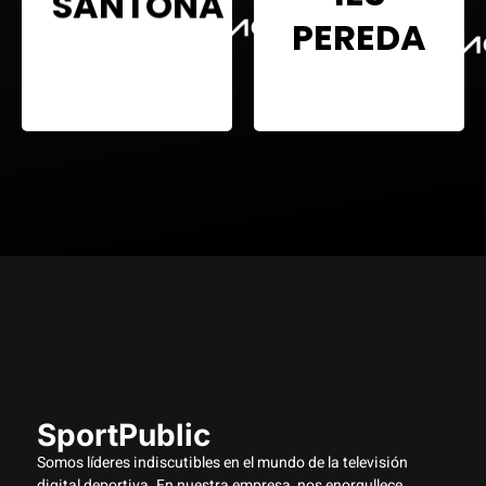
SANTOÑA
IES
BALONMANO
PEREDA
BALONMAN
SportPublic
Somos líderes indiscutibles en el mundo de la televisión
digital deportiva. En nuestra empresa, nos enorgullece