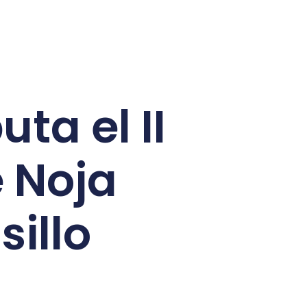
ta el II
e Noja
illo