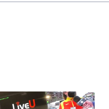
igital deportiva. En nuestra empresa, nos enorgullece
respaldadas por una tecnología de vanguardia. Nuestro
cionado como referentes en la aplicación de
auditivas sin igual a nuestros espectadores. Desde
stacados, estamos comprometidos en ofrecer
a en que disfrutas y te conectas con tus deportes