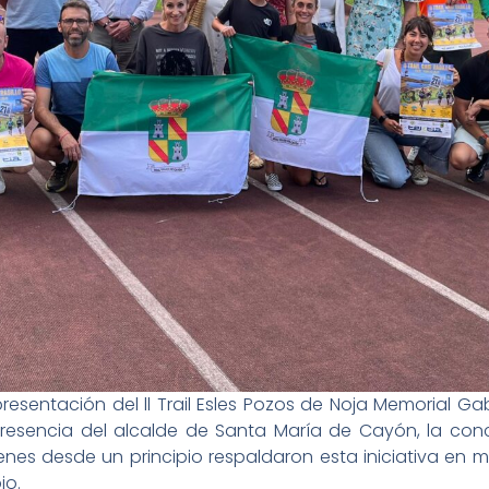
 presentación del ll Trail Esles Pozos de Noja Memorial Ga
presencia del alcalde de Santa María de Cayón, la conce
es desde un principio respaldaron esta iniciativa en 
io.