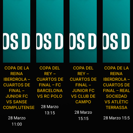
COPA DE LA
COPA DEL
COPA DEL
COPA DE LA
REINA
REY –
REY –
REINA
IBERDROLA –
CUARTOS DE
CUARTOS DE
IBERDROLA –
CUARTOS DE
FINAL – FC
FINAL –
CUARTOS DE
FINAL –
BARCELONA
JUNIOR FC
FINAL – REAL
JUNIOR FC
VS RC POLO
VS CLUB DE
SOCIEDAD
VS SANSE
CAMPO
VS ATLÈTIC
28 Marzo
COMPLUTENSE
TERRASSA
28 Marzo
13:15
28 Marzo
28 Marzo 15:5
15:15
11:00