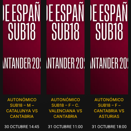
AUTONÓMICO
AUTONÓMICO
AUTONÓMICO
SUB18 – M –
SUB18 – F – C.
SUB18 – F –
CATALUNYA VS
VALENCIANA VS
CANTABRIA VS
CANTABRIA
CANTABRIA
ASTURIAS
30 OCTUBRE 14:45
31 OCTUBRE 11:00
31 OCTUBRE 18:00