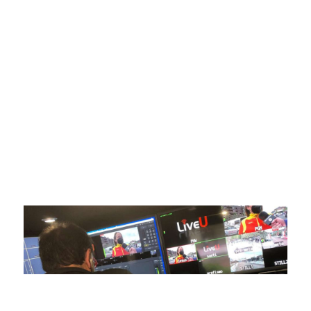
SportPublic
Somos líderes indiscutibles en el mundo de la televisión
digital deportiva. En nuestra empresa, nos enorgullece
ofrecer retransmisiones deportivas de última generación,
respaldadas por una tecnología de vanguardia. Nuestro
compromiso con la innovación y la excelencia nos ha
posicionado como referentes en la aplicación de tecnología
avanzada para brindar experiencias visuales y auditivas sin
igual a nuestros espectadores. Desde emocionantes
competiciones en vivo hasta resúmenes destacados,
estamos comprometidos en ofrecer contenido deportivo de
alta calidad, transformando la forma en que disfrutas y te
conectas con tus deportes favoritos.
En nuestra empresa, invertimos continuamente en
tecnología de punta para mejorar las retransmisiones