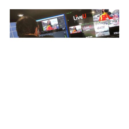
conectas con tus deportes favoritos.
En nuestra empresa, invertimos continuamente en
tecnología de punta para mejorar las retransmisiones
deportivas. Nuestro equipo de expertos técnicos trabaja
incansablemente para garantizar que cada detalle sea
capturado con precisión y transmitido con la máxima
calidad a través de nuestros canales digitales. Utilizamos
equipos de última generación, como cámaras de alta
definición, sistemas de transmisión en tiempo real y
plataformas interactivas, para ofrecer a nuestros
espectadores una experiencia inmersiva y envolvente. Como
pioneros en el uso de la tecnología aplicada a las
retransmisiones deportivas, estamos constantemente
explorando nuevas soluciones y adoptando las últimas
tendencias para llevar a nuestros espectadores al corazón de