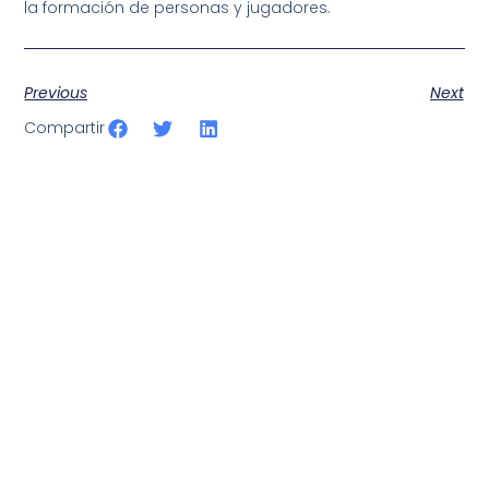
la formación de personas y jugadores.
Previous
Next
Compartir
SportPublic
Somos líderes indiscutibles en el mundo de la televisión
digital deportiva. En nuestra empresa, nos enorgullece
ofrecer retransmisiones deportivas de última generación,
respaldadas por una tecnología de vanguardia. Nuestro
compromiso con la innovación y la excelencia nos ha
posicionado como referentes en la aplicación de tecnología
avanzada para brindar experiencias visuales y auditivas sin
igual a nuestros espectadores. Desde emocionantes
competiciones en vivo hasta resúmenes destacados,
estamos comprometidos en ofrecer contenido deportivo de
alta calidad, transformando la forma en que disfrutas y te