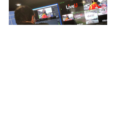
En nuestra empresa, invertimos continuamente en
tecnología de punta para mejorar las retransmisiones
deportivas. Nuestro equipo de expertos técnicos trabaja
incansablemente para garantizar que cada detalle sea
capturado con precisión y transmitido con la máxima
calidad a través de nuestros canales digitales. Utilizamos
equipos de última generación, como cámaras de alta
definición, sistemas de transmisión en tiempo real y
plataformas interactivas, para ofrecer a nuestros
espectadores una experiencia inmersiva y envolvente. Como
pioneros en el uso de la tecnología aplicada a las
retransmisiones deportivas, estamos constantemente
explorando nuevas soluciones y adoptando las últimas
tendencias para llevar a nuestros espectadores al corazón de
la acción, dondequiera que estén.