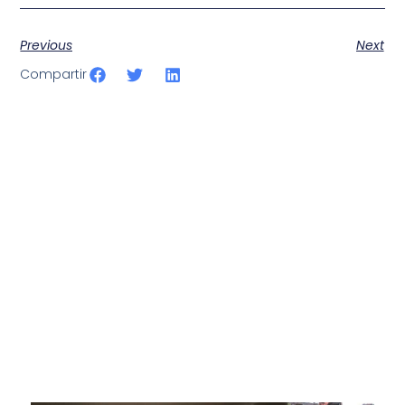
Previous
Next
Compartir
SportPublic
Somos líderes indiscutibles en el mundo de la televisión
digital deportiva. En nuestra empresa, nos enorgullece
ofrecer retransmisiones deportivas de última generación,
respaldadas por una tecnología de vanguardia. Nuestro
compromiso con la innovación y la excelencia nos ha
posicionado como referentes en la aplicación de tecnología
avanzada para brindar experiencias visuales y auditivas sin
igual a nuestros espectadores. Desde emocionantes
competiciones en vivo hasta resúmenes destacados,
estamos comprometidos en ofrecer contenido deportivo de
alta calidad, transformando la forma en que disfrutas y te
conectas con tus deportes favoritos.