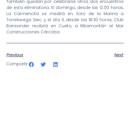
También quedan por celebrarse otros dos encuentros
de esta eliminatoria. El domingo, desde las 12.00 horas,
La Carmencita se medirá en Soto de la Marina a
Torrelavega Siec; y el día 11, desde las 18.30 horas, Club
Bansander recibirá en Cueto, a Ribamontán al Mar
Construcciones Cárcoba.
Previous
Next
Compartir
SportPublic
Somos líderes indiscutibles en el mundo de la televisión
digital deportiva. En nuestra empresa, nos enorgullece
ofrecer retransmisiones deportivas de última generación,
respaldadas por una tecnología de vanguardia. Nuestro
compromiso con la innovación y la excelencia nos ha
posicionado como referentes en la aplicación de tecnología