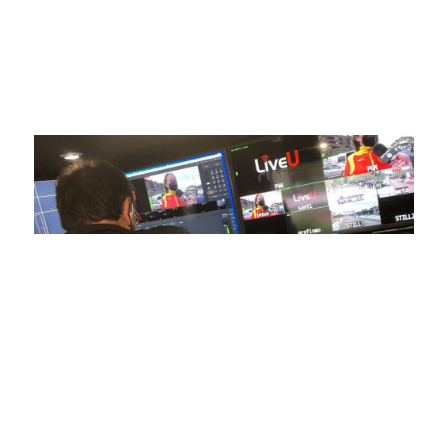
avanzada para brindar experiencias visuales y auditivas sin
igual a nuestros espectadores. Desde emocionantes
competiciones en vivo hasta resúmenes destacados,
estamos comprometidos en ofrecer contenido deportivo de
alta calidad, transformando la forma en que disfrutas y te
conectas con tus deportes favoritos.
En nuestra empresa, invertimos continuamente en
tecnología de punta para mejorar las retransmisiones
deportivas. Nuestro equipo de expertos técnicos trabaja
incansablemente para garantizar que cada detalle sea
capturado con precisión y transmitido con la máxima
calidad a través de nuestros canales digitales. Utilizamos
equipos de última generación, como cámaras de alta
definición, sistemas de transmisión en tiempo real y
plataformas interactivas, para ofrecer a nuestros