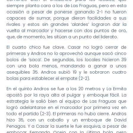
siempre planta cara a los de Las Fraguas, pero en esta
ocasión a pesar de ponerse ganando 2-1 no fueron
capaces de sumar, porque dieron facilidades a sus
rivales y estos sin grandes ‘alardes’ lograron dar la
vuelta al marcador y hacerse con dos puntos de oro,
que, de momento, les sitúan a un punto del liderato.
El cuarto chico fue clave. Casar no logró cerrar de
primeras y Andros no lo aprovechó aunque sacó cinco
bolos de ‘saca’. De segundas, los locales hicieron 39
con una bola menos, mandando a ganar a unos
asequibles 35. Andros subió 19 y le sobraron cuatro
bolas para establecer el empate (2-2).
En el quinto Andros se fue a los 20 metros y La Ermita
apostó por la raya alta al pulgar y emboque fácil. La
estrategia le salió bien al equipo de Las Fraguas que
logró adelantarse en el marcador por primera vez en
todo el partido (2-3). El primeras no hubo cierre. Andros
hizo 35, con un caballo y un emboque de David
Penagos. Y a Casar la suerte le fue esquiva, a pesar de
embocar Fernando Ocejo con la última bola, pero