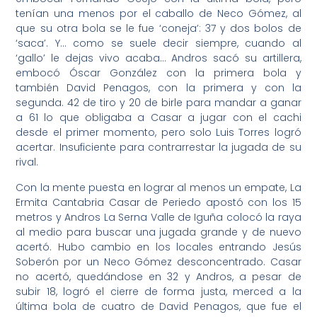
tenían una menos por el caballo de Neco Gómez, al
que su otra bola se le fue ‘coneja’: 37 y dos bolos de
‘saca’. Y… como se suele decir siempre, cuando al
‘gallo’ le dejas vivo acaba… Andros sacó su artillera,
embocó Óscar González con la primera bola y
también David Penagos, con la primera y con la
segunda. 42 de tiro y 20 de birle para mandar a ganar
a 61 lo que obligaba a Casar a jugar con el cachi
desde el primer momento, pero solo Luis Torres logró
acertar. Insuficiente para contrarrestar la jugada de su
rival.
Con la mente puesta en lograr al menos un empate, La
Ermita Cantabria Casar de Periedo apostó con los 15
metros y Andros La Serna Valle de Iguña colocó la raya
al medio para buscar una jugada grande y de nuevo
acertó. Hubo cambio en los locales entrando Jesús
Soberón por un Neco Gómez desconcentrado. Casar
no acertó, quedándose en 32 y Andros, a pesar de
subir 18, logró el cierre de forma justa, merced a la
última bola de cuatro de David Penagos, que fue el