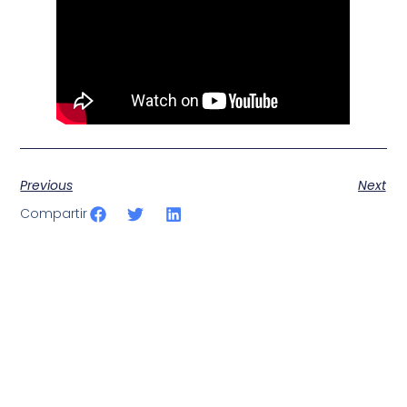
Previous
Next
Compartir
SportPublic
Somos líderes indiscutibles en el mundo de la televisión
digital deportiva. En nuestra empresa, nos enorgullece
ofrecer retransmisiones deportivas de última generación,
respaldadas por una tecnología de vanguardia. Nuestro
compromiso con la innovación y la excelencia nos ha
posicionado como referentes en la aplicación de tecnología