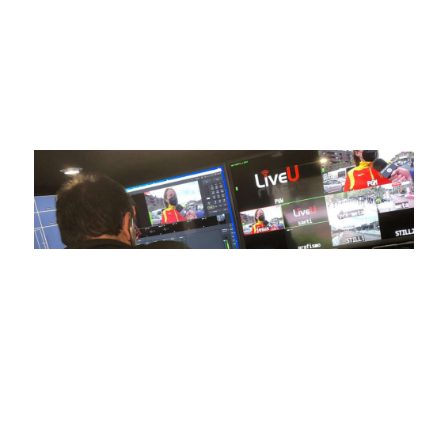
avanzada para brindar experiencias visuales y auditivas sin
igual a nuestros espectadores. Desde emocionantes
competiciones en vivo hasta resúmenes destacados,
estamos comprometidos en ofrecer contenido deportivo de
alta calidad, transformando la forma en que disfrutas y te
conectas con tus deportes favoritos.
En nuestra empresa, invertimos continuamente en
tecnología de punta para mejorar las retransmisiones
deportivas. Nuestro equipo de expertos técnicos trabaja
incansablemente para garantizar que cada detalle sea
capturado con precisión y transmitido con la máxima
calidad a través de nuestros canales digitales. Utilizamos
equipos de última generación, como cámaras de alta
definición, sistemas de transmisión en tiempo real y
plataformas interactivas, para ofrecer a nuestros