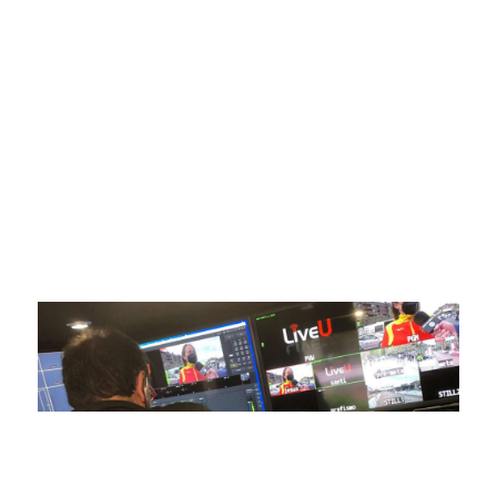
Somos líderes indiscutibles en el mundo de la televisión
digital deportiva. En nuestra empresa, nos enorgullece
ofrecer retransmisiones deportivas de última generación,
respaldadas por una tecnología de vanguardia. Nuestro
compromiso con la innovación y la excelencia nos ha
posicionado como referentes en la aplicación de tecnología
avanzada para brindar experiencias visuales y auditivas sin
igual a nuestros espectadores. Desde emocionantes
competiciones en vivo hasta resúmenes destacados,
estamos comprometidos en ofrecer contenido deportivo de
alta calidad, transformando la forma en que disfrutas y te
conectas con tus deportes favoritos.
En nuestra empresa, invertimos continuamente en
tecnología de punta para mejorar las retransmisiones
deportivas. Nuestro equipo de expertos técnicos trabaja