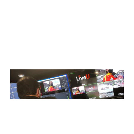
ofrecer retransmisiones deportivas de última generación,
respaldadas por una tecnología de vanguardia. Nuestro
compromiso con la innovación y la excelencia nos ha
posicionado como referentes en la aplicación de tecnología
avanzada para brindar experiencias visuales y auditivas sin
igual a nuestros espectadores. Desde emocionantes
competiciones en vivo hasta resúmenes destacados,
estamos comprometidos en ofrecer contenido deportivo de
alta calidad, transformando la forma en que disfrutas y te
conectas con tus deportes favoritos.
En nuestra empresa, invertimos continuamente en
tecnología de punta para mejorar las retransmisiones
deportivas. Nuestro equipo de expertos técnicos trabaja
incansablemente para garantizar que cada detalle sea
capturado con precisión y transmitido con la máxima