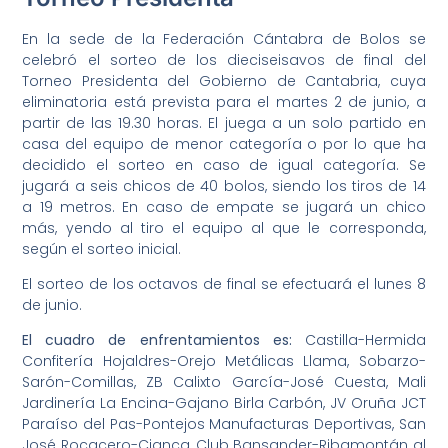
En la sede de la Federación Cántabra de Bolos se
celebró el sorteo de los dieciseisavos de final del
Torneo Presidenta del Gobierno de Cantabria, cuya
eliminatoria está prevista para el martes 2 de junio, a
partir de las 19.30 horas. El juega a un solo partido en
casa del equipo de menor categoría o por lo que ha
decidido el sorteo en caso de igual categoría. Se
jugará a seis chicos de 40 bolos, siendo los tiros de 14
a 19 metros. En caso de empate se jugará un chico
más, yendo al tiro el equipo al que le corresponda,
según el sorteo inicial.
El sorteo de los octavos de final se efectuará el lunes 8
de junio.
El cuadro de enfrentamientos es:
Castilla-Hermida
Confitería Hojaldres-Orejo Metálicas Llama, Sobarzo-
Sarón-Comillas, ZB Calixto García-José Cuesta, Mali
Jardinería La Encina-Gajano Birla Carbón, JV Oruña JCT
Paraíso del Pas-Pontejos Manufacturas Deportivas, San
José Rocacero-Cianca, Club Bansander-Ribamontán al