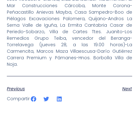
Mar Construcciones Cárcoba, Monte Corona-
Peñacastillo Anievas Mayba, Casa Sampedro-Boo de
Piélagos Excavaciones Palomera, Quijano-Andros La
Serna Valle de Iguña, La Ermita Cantabria Casar de
Periedo-Sobarzo, Villa de Cartes Ttes. Juanito-Los
Remedios Grupo Teiba, vencedor del Beranga-
Torrelavega (jueves 28, a las 19.00 horas)-La
Carmencita, Marcos Maza Villaescusa-Darío Gutiérrez
Carrera Premium y Pámanes-Hnos. Borbolla Villa de
Noja.
Previous
Next
Compartir
SportPublic
Somos líderes indiscutibles en el mundo de la televisión
digital deportiva. En nuestra empresa, nos enorgullece