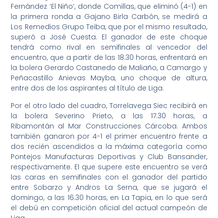
Fernández ‘El Niño’, donde Comillas, que eliminó (4-1) en
la primera ronda a Gajano Birla Carbón, se medirá a
Los Remedios Grupo Teiba, que por el mismo resultado,
superó a José Cuesta. El ganador de este choque
tendrá como rival en semifinales al vencedor del
encuentro, que a partir de las 18.30 horas, enfrentará en
la bolera Gerardo Castanedo de Maliaño, a Camargo y
Peñacastillo Anievas Mayba, uno choque de altura,
entre dos de los aspirantes al título de Liga.
Por el otro lado del cuadro, Torrelavega Siec recibirá en
la bolera Severino Prieto, a las 17.30 horas, a
Ribamontán al Mar Construcciones Cárcoba. Ambos
también ganaron por 4-1 el primer encuentro frente a
dos recién ascendidos a la máxima categoría como
Pontejos Manufacturas Deportivas y Club Bansander,
respectivamente. El que supere este encuentro se verá
las caras en semifinales con el ganador del partido
entre Sobarzo y Andros La Serna, que se jugará el
domingo, a las 16.30 horas, en La Tapia, en lo que será
el debú en competición oficial del actual campeón de
Liga.