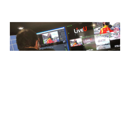
estamos comprometidos en ofrecer contenido deportivo de
alta calidad, transformando la forma en que disfrutas y te
conectas con tus deportes favoritos.
En nuestra empresa, invertimos continuamente en
tecnología de punta para mejorar las retransmisiones
deportivas. Nuestro equipo de expertos técnicos trabaja
incansablemente para garantizar que cada detalle sea
capturado con precisión y transmitido con la máxima
calidad a través de nuestros canales digitales. Utilizamos
equipos de última generación, como cámaras de alta
definición, sistemas de transmisión en tiempo real y
plataformas interactivas, para ofrecer a nuestros
espectadores una experiencia inmersiva y envolvente. Como
pioneros en el uso de la tecnología aplicada a las
retransmisiones deportivas, estamos constantemente