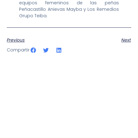
equipos femeninos de las peñas
Peñacastillo Anievas Mayba y Los Remedios
Grupo Teiba.
Previous
Next
Compartir
SportPublic
Somos líderes indiscutibles en el mundo de la televisión
digital deportiva. En nuestra empresa, nos enorgullece
ofrecer retransmisiones deportivas de última generación,
respaldadas por una tecnología de vanguardia. Nuestro
compromiso con la innovación y la excelencia nos ha
posicionado como referentes en la aplicación de tecnología
avanzada para brindar experiencias visuales y auditivas sin
igual a nuestros espectadores. Desde emocionantes
competiciones en vivo hasta resúmenes destacados,