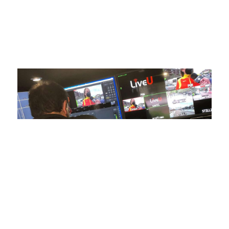
avanzada para brindar experiencias visuales y auditivas sin
igual a nuestros espectadores. Desde emocionantes
competiciones en vivo hasta resúmenes destacados,
estamos comprometidos en ofrecer contenido deportivo de
alta calidad, transformando la forma en que disfrutas y te
conectas con tus deportes favoritos.
En nuestra empresa, invertimos continuamente en
tecnología de punta para mejorar las retransmisiones
deportivas. Nuestro equipo de expertos técnicos trabaja
incansablemente para garantizar que cada detalle sea
capturado con precisión y transmitido con la máxima
calidad a través de nuestros canales digitales. Utilizamos
equipos de última generación, como cámaras de alta
definición, sistemas de transmisión en tiempo real y
plataformas interactivas, para ofrecer a nuestros