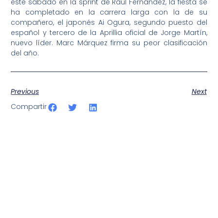
este sábado en la sprint de Raúl Fernández, la fiesta se
ha completado en la carrera larga con la de su
compañero, el japonés Ai Ogura, segundo puesto del
español y tercero de la Aprillia oficial de Jorge Martín,
nuevo líder. Marc Márquez firma su peor clasificación
del año.
Previous
Next
Compartir
SportPublic
Somos líderes indiscutibles en el mundo de la televisión
digital deportiva. En nuestra empresa, nos enorgullece
ofrecer retransmisiones deportivas de última generación,
respaldadas por una tecnología de vanguardia. Nuestro
compromiso con la innovación y la excelencia nos ha
posicionado como referentes en la aplicación de tecnología