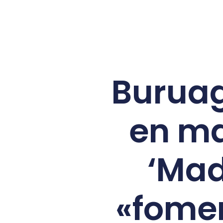
Buruag
en ma
‘Mad
«fomen