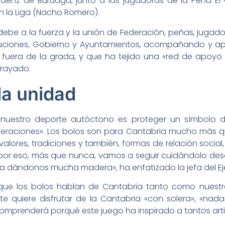
 Sáenz de Buruaga, junto a las jugadoras de la Peña 
n la Liga (Nacho Romero).
 debe a la fuerza y la unión de Federación, peñas, jugad
tituciones, Gobierno y Ayuntamientos, acompañando y ap
y fuera de la grada, y que ha tejido una «red de apoy
brayado.
la unidad
nuestro deporte autóctono es proteger un símbolo de 
eneraciones». Los bolos son para Cantabria mucho más q
alores, tradiciones y también, formas de relación socia
 por eso, más que nunca, vamos a seguir cuidándolo desd
iga dándonos mucha madera», ha enfatizado la jefa del Ej
 que los bolos hablan de Cantabria tanto como nuestr
ante quiere disfrutar de la Cantabria «con solera», «n
comprenderá porqué este juego ha inspirado a tantos arti