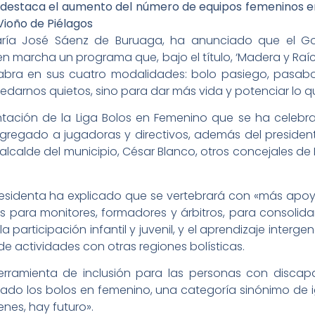
 destaca el aumento del número de equipos femeninos en 
ioño de Piélagos
aría José Sáenz de Buruaga, ha anunciado que el Go
n marcha un programa que, bajo el título, ‘Madera y Raíc
abra en sus cuatro modalidades: bolo pasiego, pasabo
darnos quietos, sino para dar más vida y potenciar lo 
ntación de la Liga Bolos en Femenino que se ha celebr
ngregado a jugadoras y directivos, además del presiden
de alcalde del municipio, César Blanco, otros concejales de
presidenta ha explicado que se vertebrará con «más apoy
para monitores, formadores y árbitros, para consolidar
la participación infantil y juvenil, y el aprendizaje inte
de actividades con otras regiones bolísticas.
erramienta de inclusión para las personas con discap
tado los bolos en femenino, una categoría sinónimo de 
nes, hay futuro».