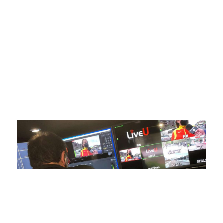
digital deportiva. En nuestra empresa, nos enorgullece
ofrecer retransmisiones deportivas de última generación,
respaldadas por una tecnología de vanguardia. Nuestro
compromiso con la innovación y la excelencia nos ha
posicionado como referentes en la aplicación de tecnología
avanzada para brindar experiencias visuales y auditivas sin
igual a nuestros espectadores. Desde emocionantes
competiciones en vivo hasta resúmenes destacados,
estamos comprometidos en ofrecer contenido deportivo de
alta calidad, transformando la forma en que disfrutas y te
conectas con tus deportes favoritos.
En nuestra empresa, invertimos continuamente en
tecnología de punta para mejorar las retransmisiones
deportivas. Nuestro equipo de expertos técnicos trabaja
incansablemente para garantizar que cada detalle sea