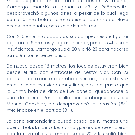
En el segundo chico, también desde 18 metros,
Camargo mandó a ganar a 43 y Peñacastillo,
desaprovechó algunos birles, a pesar de lo cual llegó
con la última bola a tener opciones de empate. Haya
necesitaba cuatro, pero solo derribó tres.
Con 2-0 en el marcador, los subcampeones de Liga se
bajaron a 16 metros y lograron cerrar, pero los 41 fueron
insuficientes. Camargo subió 20 y birló 23 para hacerse
también con el tercer chico.
De nuevo desde 18 metros, los locales estuvieron bien
desde el tiro, con emboque de Néstor Viar. Con 23
bolos parecía que el cierre iba a ser fácil, pero esta vez
en el birle no estuvieron muy finos, hasta el punto que
la última bola de Pinta se fue ‘coneja’, quedándose a
uno del cierre. Peñacastillo, con emboque de José
Manuel González, no desaprovechó la ocasión (54),
metiéndose en el partido (3-1).
La peña santanderina buscó desde los 15 metros una
buena bolada, pero los camargueses se defendieron
con la raya alta y el emboque de 20 y les salió bien.