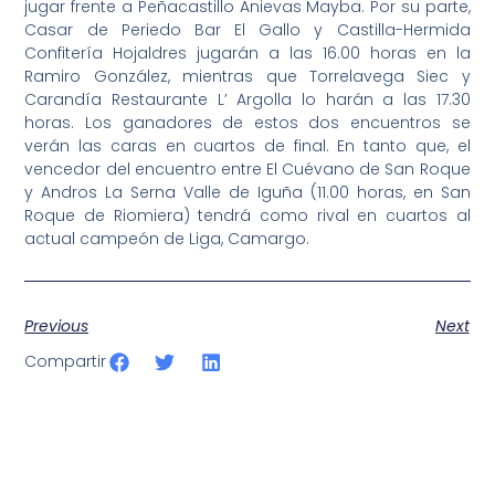
jugar frente a Peñacastillo Anievas Mayba. Por su parte,
Casar de Periedo Bar El Gallo y Castilla-Hermida
Confitería Hojaldres jugarán a las 16.00 horas en la
Ramiro González, mientras que Torrelavega Siec y
Carandía Restaurante L’ Argolla lo harán a las 17.30
horas. Los ganadores de estos dos encuentros se
verán las caras en cuartos de final. En tanto que, el
vencedor del encuentro entre El Cuévano de San Roque
y Andros La Serna Valle de Iguña (11.00 horas, en San
Roque de Riomiera) tendrá como rival en cuartos al
actual campeón de Liga, Camargo.
Previous
Next
Compartir
SportPublic
Somos líderes indiscutibles en el mundo de la televisión