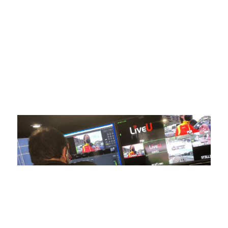
ofrecer retransmisiones deportivas de última generación,
respaldadas por una tecnología de vanguardia. Nuestro
compromiso con la innovación y la excelencia nos ha
posicionado como referentes en la aplicación de tecnología
avanzada para brindar experiencias visuales y auditivas sin
igual a nuestros espectadores. Desde emocionantes
competiciones en vivo hasta resúmenes destacados,
estamos comprometidos en ofrecer contenido deportivo de
alta calidad, transformando la forma en que disfrutas y te
conectas con tus deportes favoritos.
En nuestra empresa, invertimos continuamente en
tecnología de punta para mejorar las retransmisiones
deportivas. Nuestro equipo de expertos técnicos trabaja
incansablemente para garantizar que cada detalle sea
capturado con precisión y transmitido con la máxima