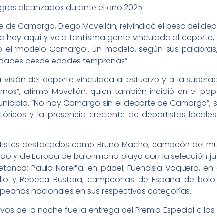
logros alcanzados durante el año 2025.
de de Camargo, Diego Movellán, reivindicó el peso del dep
 hoy aquí y ve a tantísima gente vinculada al deporte
do el ‘modelo Camargo’. Un modelo, según sus palabras,
nidades desde edades tempranas”.
 visión del deporte vinculada al esfuerzo y a la superac
rnos”, afirmó Movellán, quien también incidió en el pa
municipio. “No hay Camargo sin el deporte de Camargo”, 
stóricos y la presencia creciente de deportistas local
rtistas destacados como Bruno Macho, campeón del mu
 y de Europa de balonmano playa con la selección juven
 petanca; Paula Noreña, en pádel; Fuencisla Vaquero, en
tillo y Rebeca Bustara, campeonas de España de bolo 
eonas nacionales en sus respectivas categorías.
 de la noche fue la entrega del Premio Especial a los V