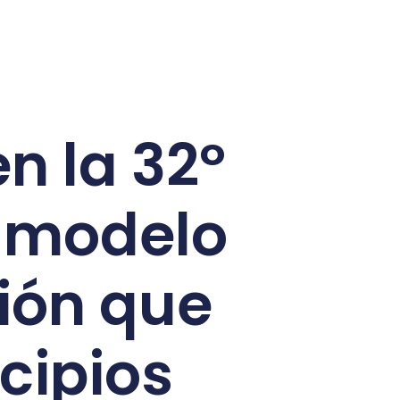
n la 32º
n modelo
ión que
cipios