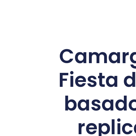
Camargo
Fiesta 
basado
repli