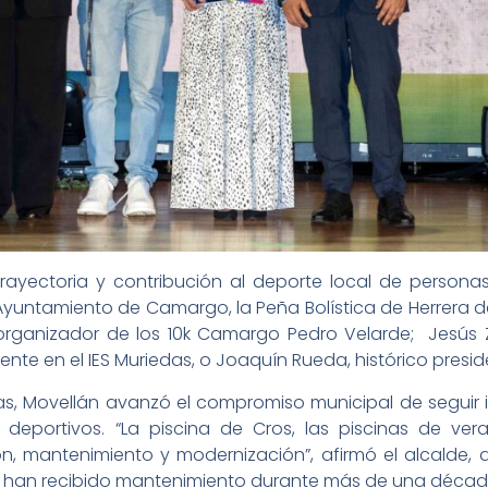
 trayectoria y contribución al deporte local de person
l Ayuntamiento de Camargo, la Peña Bolística de Herrera
 organizador de los 10k Camargo Pedro Velarde; Jesús 
cente en el IES Muriedas, o Joaquín Rueda, histórico presid
as, Movellán avanzó el compromiso municipal de seguir 
deportivos. “La piscina de Cros, las piscinas de vera
ón, mantenimiento y modernización”, afirmó el alcalde, qu
o han recibido mantenimiento durante más de una décad