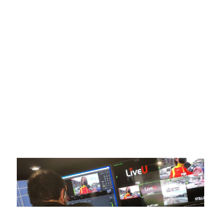
SportPublic
Somos líderes indiscutibles en el mundo de la televisión
digital deportiva. En nuestra empresa, nos enorgullece
ofrecer retransmisiones deportivas de última generación,
respaldadas por una tecnología de vanguardia. Nuestro
compromiso con la innovación y la excelencia nos ha
posicionado como referentes en la aplicación de tecnología
avanzada para brindar experiencias visuales y auditivas sin
igual a nuestros espectadores. Desde emocionantes
competiciones en vivo hasta resúmenes destacados,
estamos comprometidos en ofrecer contenido deportivo de
alta calidad, transformando la forma en que disfrutas y te
conectas con tus deportes favoritos.