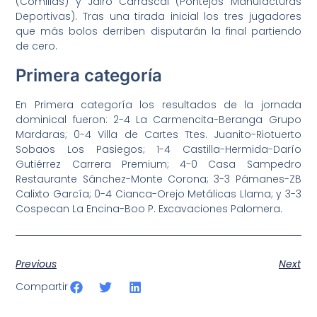
(Comillas) y Jairo Carrascal (Pontejos Manufacturas
Deportivas). Tras una tirada inicial los tres jugadores
que más bolos derriben disputarán la final partiendo
de cero.
Primera categoría
En Primera categoría los resultados de la jornada
dominical fueron: 2-4 La Carmencita-Beranga Grupo
Mardaras; 0-4 Villa de Cartes Ttes. Juanito-Riotuerto
Sobaos Los Pasiegos; 1-4 Castilla-Hermida-Darío
Gutiérrez Carrera Premium; 4-0 Casa Sampedro
Restaurante Sánchez-Monte Corona; 3-3 Pámanes-ZB
Calixto García; 0-4 Cianca-Orejo Metálicas Llama; y 3-3
Cospecan La Encina-Boo P. Excavaciones Palomera.
Previous
Next
Compartir