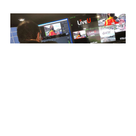
conectas con tus deportes favoritos.
En nuestra empresa, invertimos continuamente en
tecnología de punta para mejorar las retransmisiones
deportivas. Nuestro equipo de expertos técnicos trabaja
incansablemente para garantizar que cada detalle sea
capturado con precisión y transmitido con la máxima
calidad a través de nuestros canales digitales. Utilizamos
equipos de última generación, como cámaras de alta
definición, sistemas de transmisión en tiempo real y
plataformas interactivas, para ofrecer a nuestros
espectadores una experiencia inmersiva y envolvente. Como
pioneros en el uso de la tecnología aplicada a las
retransmisiones deportivas, estamos constantemente
explorando nuevas soluciones y adoptando las últimas
tendencias para llevar a nuestros espectadores al corazón de