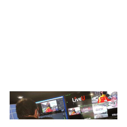
SportPublic
Somos líderes indiscutibles en el mundo de la televisión
digital deportiva. En nuestra empresa, nos enorgullece
ofrecer retransmisiones deportivas de última generación,
respaldadas por una tecnología de vanguardia. Nuestro
compromiso con la innovación y la excelencia nos ha
posicionado como referentes en la aplicación de tecnología
avanzada para brindar experiencias visuales y auditivas sin
igual a nuestros espectadores. Desde emocionantes
competiciones en vivo hasta resúmenes destacados,
estamos comprometidos en ofrecer contenido deportivo de
alta calidad, transformando la forma en que disfrutas y te
conectas con tus deportes favoritos.