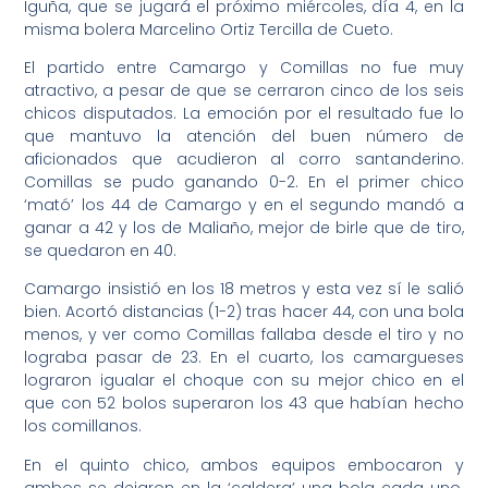
Iguña, que se jugará el próximo miércoles, día 4, en la
misma bolera Marcelino Ortiz Tercilla de Cueto.
El partido entre Camargo y Comillas no fue muy
atractivo, a pesar de que se cerraron cinco de los seis
chicos disputados. La emoción por el resultado fue lo
que mantuvo la atención del buen número de
aficionados que acudieron al corro santanderino.
Comillas se pudo ganando 0-2. En el primer chico
‘mató’ los 44 de Camargo y en el segundo mandó a
ganar a 42 y los de Maliaño, mejor de birle que de tiro,
se quedaron en 40.
Camargo insistió en los 18 metros y esta vez sí le salió
bien. Acortó distancias (1-2) tras hacer 44, con una bola
menos, y ver como Comillas fallaba desde el tiro y no
lograba pasar de 23. En el cuarto, los camargueses
lograron igualar el choque con su mejor chico en el
que con 52 bolos superaron los 43 que habían hecho
los comillanos.
En el quinto chico, ambos equipos embocaron y
ambos se dejaron en la ‘caldera’ una bola cada uno.