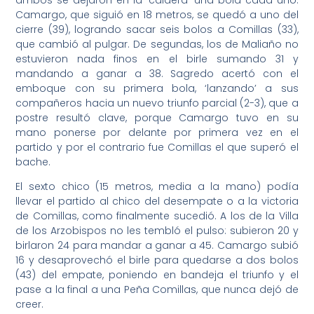
Camargo, que siguió en 18 metros, se quedó a uno del
cierre (39), logrando sacar seis bolos a Comillas (33),
que cambió al pulgar. De segundas, los de Maliaño no
estuvieron nada finos en el birle sumando 31 y
mandando a ganar a 38. Sagredo acertó con el
emboque con su primera bola, ‘lanzando’ a sus
compañeros hacia un nuevo triunfo parcial (2-3), que a
postre resultó clave, porque Camargo tuvo en su
mano ponerse por delante por primera vez en el
partido y por el contrario fue Comillas el que superó el
bache.
El sexto chico (15 metros, media a la mano) podía
llevar el partido al chico del desempate o a la victoria
de Comillas, como finalmente sucedió. A los de la Villa
de los Arzobispos no les tembló el pulso: subieron 20 y
birlaron 24 para mandar a ganar a 45. Camargo subió
16 y desaprovechó el birle para quedarse a dos bolos
(43) del empate, poniendo en bandeja el triunfo y el
pase a la final a una Peña Comillas, que nunca dejó de
creer.