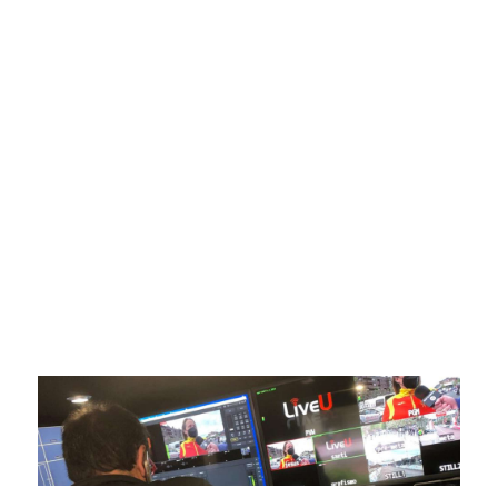
SportPublic
Somos líderes indiscutibles en el mundo de la televisión
digital deportiva. En nuestra empresa, nos enorgullece
ofrecer retransmisiones deportivas de última generación,
respaldadas por una tecnología de vanguardia. Nuestro
compromiso con la innovación y la excelencia nos ha
posicionado como referentes en la aplicación de tecnología
avanzada para brindar experiencias visuales y auditivas sin
igual a nuestros espectadores. Desde emocionantes
competiciones en vivo hasta resúmenes destacados,
estamos comprometidos en ofrecer contenido deportivo de
alta calidad, transformando la forma en que disfrutas y te
conectas con tus deportes favoritos.