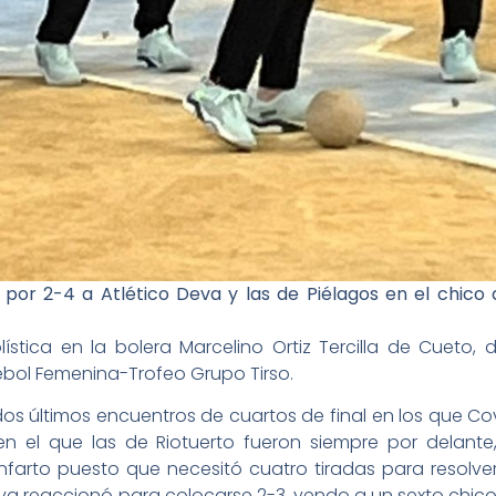
 por 2-4 a Atlético Deva y las de Piélagos en el chic
stica en la bolera Marcelino Ortiz Tercilla de Cueto,
pebol Femenina-Trofeo Grupo Tirso.
dos últimos encuentros de cuartos de final en los que C
n el que las de Riotuerto fueron siempre por delante,
infarto puesto que necesitó cuatro tiradas para resolv
va reaccionó para colocarse 2-3, yendo a un sexto chic