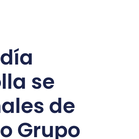
día
lla se
nales de
eo Grupo