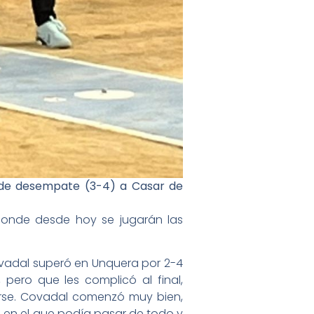
o de desempate (3-4) a Casar de
 donde desde hoy se jugarán las
ovadal superó en Unquera por 2-4
 pero que les complicó al final,
erse. Covadal comenzó muy bien,
o en el que podía pasar de todo y