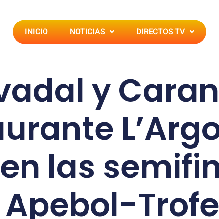
INICIO
NOTICIAS
DIRECTOS TV
vadal y Caran
urante L’Argo
en las semifi
 Apebol-Trof