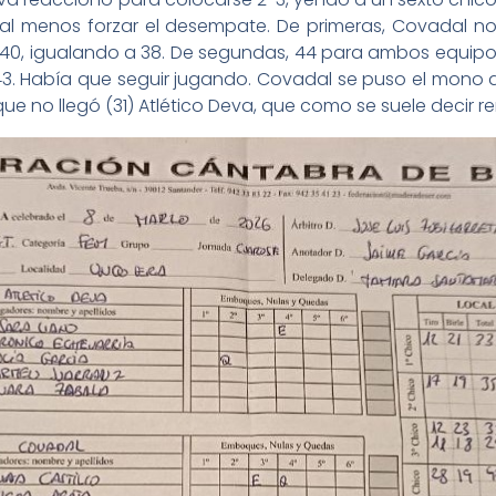
 al menos forzar el desempate. De primeras, Covadal n
 40, igualando a 38. De segundas, 44 para ambos equipo
3. Había que seguir jugando. Covadal se puso el mono d
que no llegó (31) Atlético Deva, que como se suele decir re