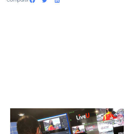
SportPublic
Somos líderes indiscutibles en el mundo de la televisión
digital deportiva. En nuestra empresa, nos enorgullece
ofrecer retransmisiones deportivas de última generación,
respaldadas por una tecnología de vanguardia. Nuestro
compromiso con la innovación y la excelencia nos ha
posicionado como referentes en la aplicación de tecnología
avanzada para brindar experiencias visuales y auditivas sin
igual a nuestros espectadores. Desde emocionantes
competiciones en vivo hasta resúmenes destacados,
estamos comprometidos en ofrecer contenido deportivo de
alta calidad, transformando la forma en que disfrutas y te
conectas con tus deportes favoritos.