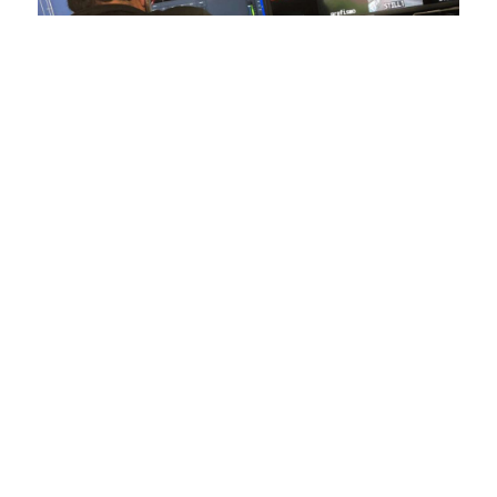
En nuestra empresa, invertimos continuamente en
tecnología de punta para mejorar las retransmisiones
deportivas. Nuestro equipo de expertos técnicos trabaja
incansablemente para garantizar que cada detalle sea
capturado con precisión y transmitido con la máxima
calidad a través de nuestros canales digitales. Utilizamos
equipos de última generación, como cámaras de alta
definición, sistemas de transmisión en tiempo real y
plataformas interactivas, para ofrecer a nuestros
espectadores una experiencia inmersiva y envolvente. Como
pioneros en el uso de la tecnología aplicada a las
retransmisiones deportivas, estamos constantemente
explorando nuevas soluciones y adoptando las últimas
tendencias para llevar a nuestros espectadores al corazón de
la acción, dondequiera que estén.