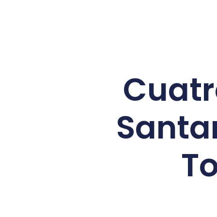
Cuatr
Santan
To