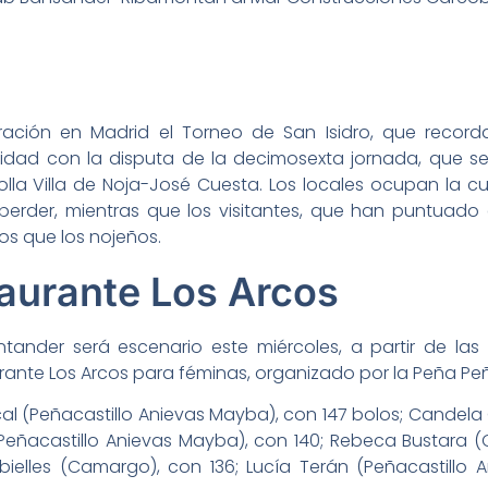
bración en Madrid el Torneo de San Isidro, que recor
dad con la disputa de la decimosexta jornada, que se in
olla Villa de Noja-José Cuesta. Los locales ocupan la cu
 perder, mientras que los visitantes, que han puntuado 
s que los nojeños.
aurante Los Arcos
ander será escenario este miércoles, a partir de las 1
rante Los Arcos para féminas, organizado por la Peña Pe
scal (Peñacastillo Anievas Mayba), con 147 bolos; Cande
s (Peñacastillo Anievas Mayba), con 140; Rebeca Bustara 
bielles (Camargo), con 136; Lucía Terán (Peñacastillo 