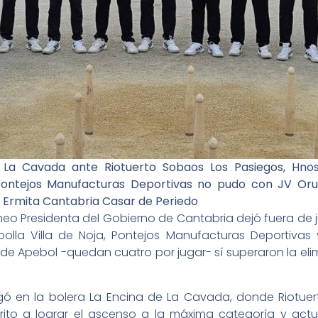
La Cavada ante Riotuerto Sobaos Los Pasiegos, Hnos
ntejos Manufacturas Deportivas no pudo con JV Oruñ
a Ermita Cantabria Casar de Periedo
orneo Presidenta del Gobierno de Cantabria dejó fuera de 
olla Villa de Noja, Pontejos Manufacturas Deportivas
e Apebol -quedan cuatro por jugar- sí superaron la elimi
ugó en la bolera La Encina de La Cavada, donde Riotuer
orito a lograr el ascenso a la máxima categoría y ac