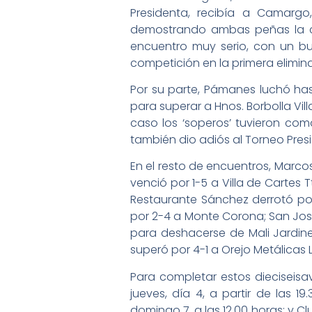
Presidenta, recibía a Camargo
demostrando ambas peñas la cat
encuentro muy serio, con un bu
competición en la primera elimina
Por su parte, Pámanes luchó hast
para superar a Hnos. Borbolla Vil
caso los ‘soperos’ tuvieron co
también dio adiós al Torneo Pres
En el resto de encuentros, Marco
venció por 1-5 a Villa de Cartes
Restaurante Sánchez derrotó po
por 2-4 a Monte Corona; San Jos
para deshacerse de Mali Jardiner
superó por 4-1 a Orejo Metálicas 
Para completar estos dieciseisav
jueves, día 4, a partir de las 1
domingo 7, a las 12.00 horas; y C