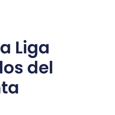
a Liga
dos del
nta