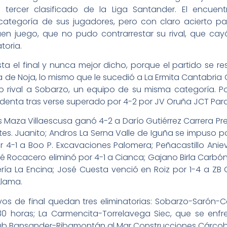
, tercer clasificado de la Liga Santander. El encue
egoría de sus jugadores, pero con claro acierto para
en juego, que no pudo contrarrestar su rival, que cay
toria.
a el final y nunca mejor dicho, porque el partido se r
la de Noja, lo mismo que le sucedió a La Ermita Cantabri
mo rival a Sobarzo, un equipo de su misma categoría. P
identa tras verse superado por 4-2 por JV Oruña JCT Para
s Maza Villaescusa ganó 4-2 a Darío Gutiérrez Carrera 
 Ttes. Juanito; Andros La Serna Valle de Iguña se impuso
r 4-1 a Boo P. Excavaciones Palomera; Peñacastillo Ani
é Rocacero eliminó por 4-1 a Cianca; Gajano Birla Carbó
ía La Encina; José Cuesta venció en Roiz por 1-4 a ZB C
Llama.
os de final quedan tres eliminatorias: Sobarzo-Sarón-C
9.30 horas; La Carmencita-Torrelavega Siec, que se enf
lub Bansander-Ribamontán al Mar Construcciones Cárcoba, 