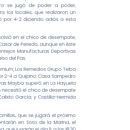
ntro se jugó de poder a poder,
 los locales, que realizaron un
ó por 4-2 diciendo adiós a esta
esolvió en el chico de desempate,
a Casar de Periedo, aunque en éste
ontejos Manufacturas Deportivas
íso del Pas.
Premium; Los Remedios Grupo Teiba
 por 2-4 a Quijano; Casa Sampedro
evas Mayba superó en La Hayuela
n necesitó el chico de desempate
alixto García; y Castilla-Hermida
omillas, que se jugará el próximo
rentarán en Soto de la Marina, el
que jugarán el día 11, a las 18.30