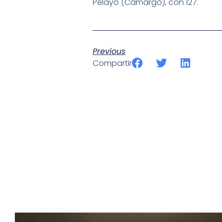
Pelayo (Camargo), con 127.
Previous
Compartir
SportPublic
Somos líderes indiscutibles en el mundo de la televisión d
ofrecer retransmisiones deportivas de última generación, 
compromiso con la innovación y la excelencia nos ha posi
tecnología avanzada para brindar experiencias visuales y 
emocionantes competiciones en vivo hasta resúmenes de
contenido deportivo de alta calidad, transformando la form
favoritos.