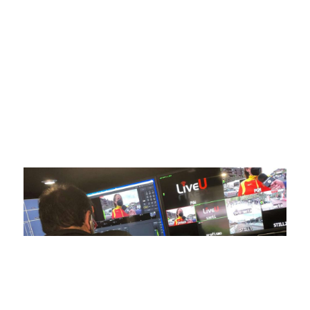
digital deportiva. En nuestra empresa, nos enorgullece
ofrecer retransmisiones deportivas de última generación,
respaldadas por una tecnología de vanguardia. Nuestro
compromiso con la innovación y la excelencia nos ha
posicionado como referentes en la aplicación de tecnología
avanzada para brindar experiencias visuales y auditivas sin
igual a nuestros espectadores. Desde emocionantes
competiciones en vivo hasta resúmenes destacados,
estamos comprometidos en ofrecer contenido deportivo de
alta calidad, transformando la forma en que disfrutas y te
conectas con tus deportes favoritos.
En nuestra empresa, invertimos continuamente en
tecnología de punta para mejorar las retransmisiones
deportivas. Nuestro equipo de expertos técnicos trabaja
incansablemente para garantizar que cada detalle sea