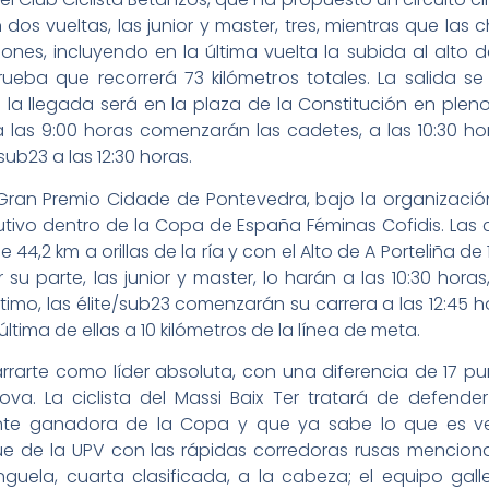
 dos vueltas, las junior y master, tres, mientras que las 
nes, incluyendo en la última vuelta la subida al alto del
ueba que recorrerá 73 kilómetros totales. La salida se
la llegada será en la plaza de la Constitución en pleno
 a las 9:00 horas comenzarán las cadetes, a las 10:30 hor
sub23 a las 12:30 horas.
el Gran Premio Cidade de Pontevedra, bajo la organizaci
tivo dentro de la Copa de España Féminas Cofidis. Las 
e 44,2 km a orillas de la ría y con el Alto de A Porteliña d
 su parte, las junior y master, lo harán a las 10:30 hora
ltimo, las élite/sub23 comenzarán su carrera a las 12:45 h
última de ellas a 10 kilómetros de la línea de meta.
arrarte como líder absoluta, con una diferencia de 17 pu
ova. La ciclista del Massi Baix Ter tratará de defende
te ganadora de la Copa y que ya sabe lo que es ven
ue de la UPV con las rápidas corredoras rusas menciona
guela, cuarta clasificada, a la cabeza; el equipo gal