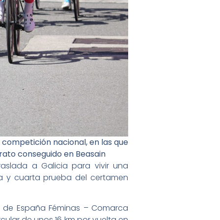
 competición nacional, en las que
erato conseguido en Beasain
slada a Galicia para vivir una
ra y cuarta prueba del certamen
opa de España Féminas – Comarca
rcular de unos 16 km por vuelta en