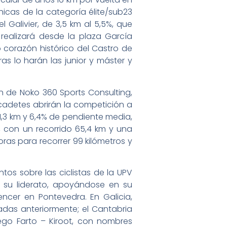
chicas de la categoría élite/sub23
 Galivier, de 3,5 km al 5,5%, que
 realizará desde la plaza García
 corazón histórico del Castro de
as lo harán las junior y máster y
ón de Noko 360 Sports Consulting,
cadetes abrirán la competición a
e 1,3 km y 6,4% de pendiente media,
s, con un recorrido 65,4 km y una
oras para recorrer 99 kilómetros y
ntos sobre las ciclistas de la UPV
r su liderato, apoyándose en su
cer en Pontevedra. En Galicia,
das anteriormente; el Cantabria
lego Farto – Kiroot, con nombres