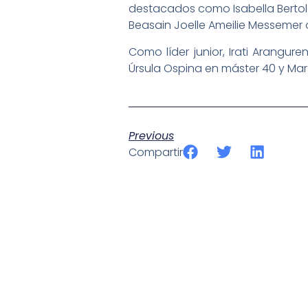
destacados como Isabella Bertol
Beasain Joelle Ameilie Messemer o
Como líder junior, Irati Arangur
Úrsula Ospina en máster 40 y Ma
Previous
Compartir
SportPublic
Somos líderes indiscutibles en el mundo de la televisión d
ofrecer retransmisiones deportivas de última generación, 
compromiso con la innovación y la excelencia nos ha posi
tecnología avanzada para brindar experiencias visuales y 