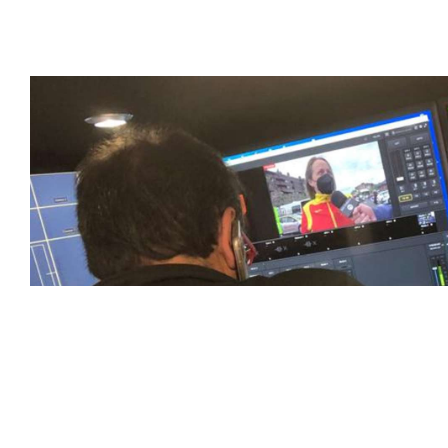
emocionantes competiciones en vivo hasta resúmenes de
contenido deportivo de alta calidad, transformando la form
favoritos.
En nuestra empresa, invertimos continuamente en tecnolog
deportivas. Nuestro equipo de expertos técnicos trabaja i
capturado con precisión y transmitido con la máxima calida
equipos de última generación, como cámaras de alta defini
plataformas interactivas, para ofrecer a nuestros espect
pioneros en el uso de la tecnología aplicada a las retran