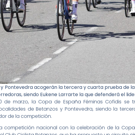
 y Pontevedra acogerán la tercera y cuarta prueba de la
rredoras, siendo Eukene Larrarte la que defenderá el lid
0 de marzo, la Copa de España Féminas Cofidis se tra
localidades de Betanzos y Pontevedra, siendo la terce
dor de la competición.
 la competición nacional con la celebración de la C
el Club Ciclista Betanzos, que ha propuesto un circuito ci