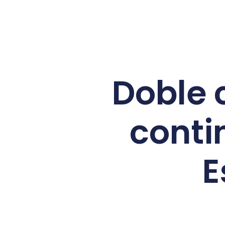
Doble 
conti
E