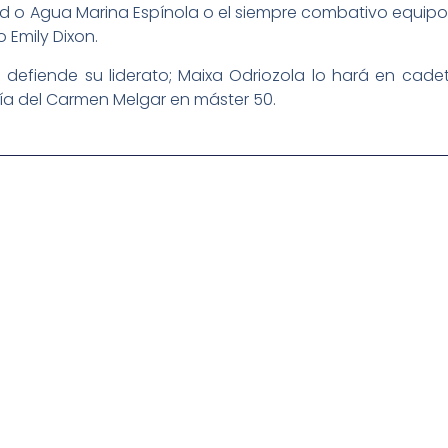
d o Agua Marina Espínola o el siempre combativo equip
 Emily Dixon.
en defiende su liderato; Maixa Odriozola lo hará en cad
ría del Carmen Melgar en máster 50.
igital deportiva. En nuestra empresa, nos enorgullece
respaldadas por una tecnología de vanguardia. Nuestro
cionado como referentes en la aplicación de
auditivas sin igual a nuestros espectadores. Desde