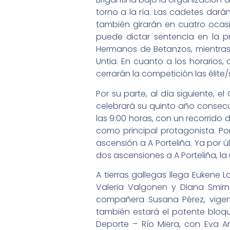
torno a la ría. Las cadetes darán
también girarán en cuatro ocasio
puede dictar sentencia en la pr
Hermanos de Betanzos, mientras 
Untia. En cuanto a los horarios,
cerrarán la competición las élite/
Por su parte, al día siguiente, 
celebrará su quinto año consecu
las 9:00 horas, con un recorrido d
como principal protagonista. Por
ascensión a A Porteliña. Ya por ú
dos ascensiones a A Porteliña, la 
A tierras gallegas llega Eukene L
Valeria Valgonen y Diana Smirn
compañera Susana Pérez, vigen
también estará el potente bloq
Deporte – Río Miera, con Eva An