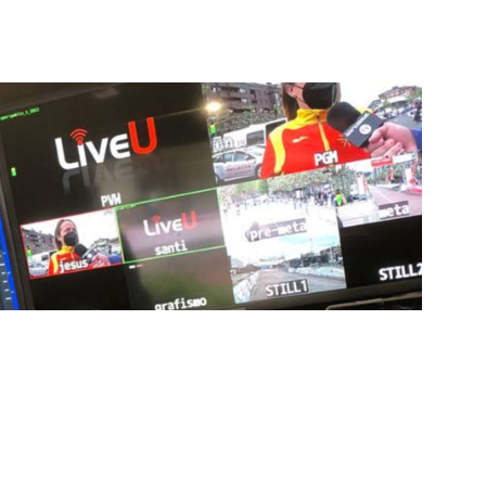
stacados, estamos comprometidos en ofrecer
a en que disfrutas y te conectas con tus deportes
ía de punta para mejorar las retransmisiones
ncansablemente para garantizar que cada detalle sea
d a través de nuestros canales digitales. Utilizamos
ción, sistemas de transmisión en tiempo real y
adores una experiencia inmersiva y envolvente. Como
smisiones deportivas, estamos constantemente