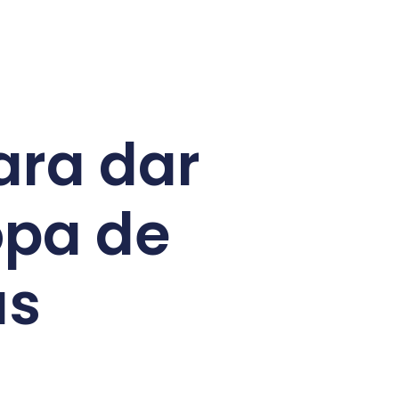
ara dar
opa de
as