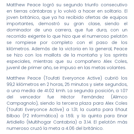
Matthew Peace logró su segundo triunfo consecutivo
en tierras cántabras y lo volvió a hacer en solitario. El
joven británico, que ya ha recibido ofertas de equipos
importantes, demostró su gran clase, siendo el
dominador de una carrera, que fue dura, con un
recorrido exigente lo que hizo que el numeroso pelotón
se rompiese por completo con el paso de los
kilómetros. Además de la victoria en la general, Peace
se hizo con los maillots de la montaña y los sprints
especiales, mientras que su compañero Alex Coles,
juvenil de primer año, se impuso en las metas volantes.
Matthew Peace (Toufati Everyonce Active) cubrió los
99,2 kilómetros en 2 horas, 25 minutos y siete segundos,
a una media de 41.02 kmh. La segunda posición, a 1.07
del vencedor fue Héctor Fernández (Alimco
Campagnolo), siendo la tercera plaza para Alex Coles
(Toufati Everyonce Active) a 1.31; la cuarta para Eñaut
Bilbao (F2 Informática) a 1.59; y la quinta para Einar
Artidiello (Multihogar Cantabria) a 3.14. El pelotón más
numeroso cruzó la meta a 4.06 del británico.