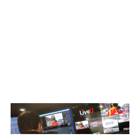
SportPublic
Somos líderes indiscutibles en el mundo de la televisión
digital deportiva. En nuestra empresa, nos enorgullece
ofrecer retransmisiones deportivas de última generación,
respaldadas por una tecnología de vanguardia. Nuestro
compromiso con la innovación y la excelencia nos ha
posicionado como referentes en la aplicación de tecnología
avanzada para brindar experiencias visuales y auditivas sin
igual a nuestros espectadores. Desde emocionantes
competiciones en vivo hasta resúmenes destacados,
estamos comprometidos en ofrecer contenido deportivo de
alta calidad, transformando la forma en que disfrutas y te
conectas con tus deportes favoritos.