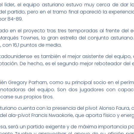
l líder, el equipo asturiano estuvo muy cerca de dar l
 partido, pero en el tramo final apareció la experienci
por 84-89.
ado en el proyecto tras tres temporadas al frente del
Marqués Townes, la gran estrella del conjunto asturiano
con 16,1 puntos de media.
dounidense es también el mejor asistente del equipo, c
otación. De hecho, es el segundo mejor reboteador del e
n Gregory Parham, como su principal socio en el perím
s anotadoras del equipo. Son dos jugadores con capa
carse sus propios tiros.
 asturiano cuenta con la presencia del pívot Alonso Faura, 
el ala-pívot Francis Nwaokorie, que aporta físico y ener
sa, será un partido exigente y de máxima importancia p
icente Trueba y aprovechar el apoyo de su afición pa