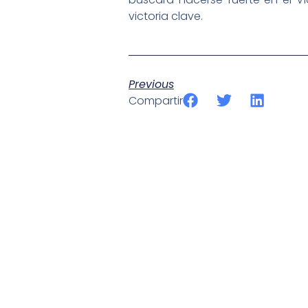
victoria clave.
Previous
Compartir
SportPublic
Somos líderes indiscutibles en el mundo de la televisión d
ofrecer retransmisiones deportivas de última generación, 
compromiso con la innovación y la excelencia nos ha posi
tecnología avanzada para brindar experiencias visuales y 
emocionantes competiciones en vivo hasta resúmenes de
contenido deportivo de alta calidad, transformando la form
favoritos.