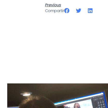
Previous
Compartir
SportPublic
Somos líderes indiscutibles en el mundo de la televisión d
ofrecer retransmisiones deportivas de última generación, 
compromiso con la innovación y la excelencia nos ha posi
tecnología avanzada para brindar experiencias visuales y 
emocionantes competiciones en vivo hasta resúmenes de
contenido deportivo de alta calidad, transformando la form
favoritos.