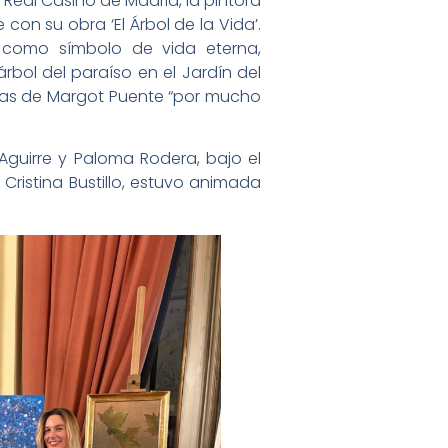
 Real Casino de Madrid, la pintora
on su obra ‘El Árbol de la Vida’.
n como símbolo de vida eterna,
árbol del paraíso en el Jardín del
abras de Margot Puente “por mucho
guirre y Paloma Rodera, bajo el
 Cristina Bustillo, estuvo animada