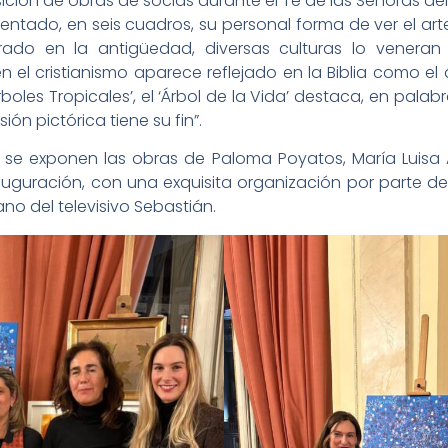
ción de obras de socias durante el Té de las Señoras del
tado, en seis cuadros, su personal forma de ver el arte c
rado en la antigüedad, diversas culturas lo venera
 el cristianismo aparece reflejado en la Biblia como el 
rboles Tropicales’, el ‘Árbol de la Vida’ destaca, en pal
ión pictórica tiene su fin”.
se exponen las obras de Paloma Poyatos, María Luisa A
nauguración, con una exquisita organización por parte de
ano del televisivo Sebastián.