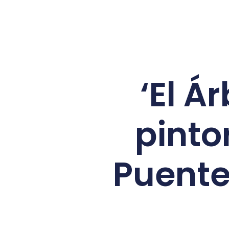
‘El Á
pinto
Puente