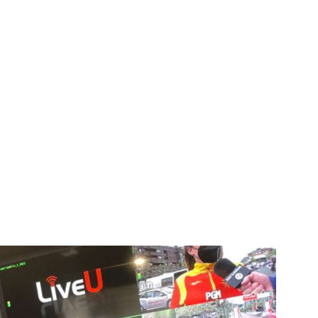
igital deportiva. En nuestra empresa, nos enorgullece
respaldadas por una tecnología de vanguardia. Nuestro
cionado como referentes en la aplicación de
auditivas sin igual a nuestros espectadores. Desde
stacados, estamos comprometidos en ofrecer
a en que disfrutas y te conectas con tus deportes