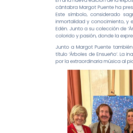
En una nueva edición de la exposi
cántabra Margot Puente ha presen
Este símbolo, considerado sag
inmortalidad y conocimiento, y en
Edén. Junto a su colección de ‘Á
colorido y pasión, donde la expres
Junto a Margot Puente también 
título ‘Árboles de Ensueño’. La i
por la extraordinaria música al pi