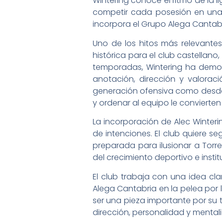
Wintering conoce el ritmo de la 
competir cada posesión en una 
incorpora el Grupo Alega Cantabr
Uno de los hitos más relevante
histórica para el club castellano
temporadas, Wintering ha demost
anotación, dirección y valorac
generación ofensiva como desde l
y ordenar al equipo le convierten
La incorporación de Alec Winter
de intenciones. El club quiere se
preparada para ilusionar a Tor
del crecimiento deportivo e instit
El club trabaja con una idea cl
Alega Cantabria en la pelea por 
ser una pieza importante por su 
dirección, personalidad y menta