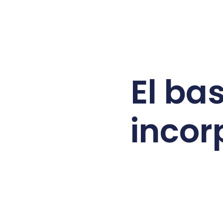
El ba
incor