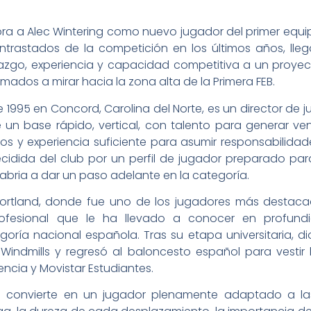
ora a Alec Wintering como nuevo jugador del primer equ
trastados de la competición en los últimos años, lleg
erazgo, experiencia y capacidad competitiva a un proyec
amados a mirar hacia la zona alta de la Primera FEB.
de 1995 en Concord, Carolina del Norte, es un director de 
 un base rápido, vertical, con talento para generar v
tros y experiencia suficiente para asumir responsabilid
idida del club por un perfil de jugador preparado para
bria a dar un paso adelante en la categoría.
rtland, donde fue uno de los jugadores más destacados
rofesional que le ha llevado a conocer en profund
ría nacional española. Tras su etapa universitaria, dio 
 Windmills y regresó al baloncesto español para vestir
lencia y Movistar Estudiantes.
le convierte en un jugador plenamente adaptado a la