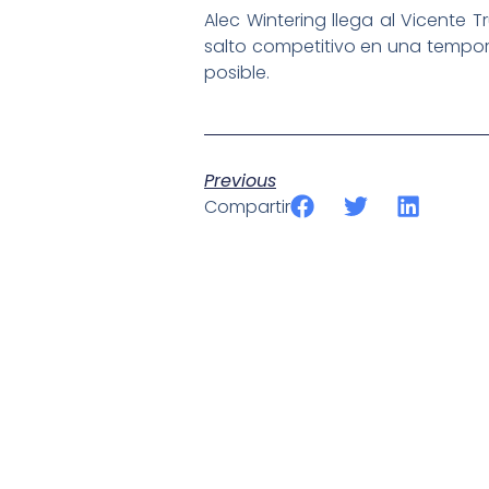
Alec Wintering llega al Vicente 
salto competitivo en una tempor
posible.
Previous
Compartir
SportPublic
Somos líderes indiscutibles en el mundo de la televisión d
ofrecer retransmisiones deportivas de última generación, 
compromiso con la innovación y la excelencia nos ha posi
tecnología avanzada para brindar experiencias visuales y 
emocionantes competiciones en vivo hasta resúmenes de
contenido deportivo de alta calidad, transformando la form