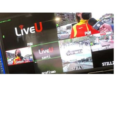
ía de punta para mejorar las retransmisiones
ncansablemente para garantizar que cada detalle sea
d a través de nuestros canales digitales. Utilizamos
ción, sistemas de transmisión en tiempo real y
adores una experiencia inmersiva y envolvente. Como
smisiones deportivas, estamos constantemente
dencias para llevar a nuestros espectadores al