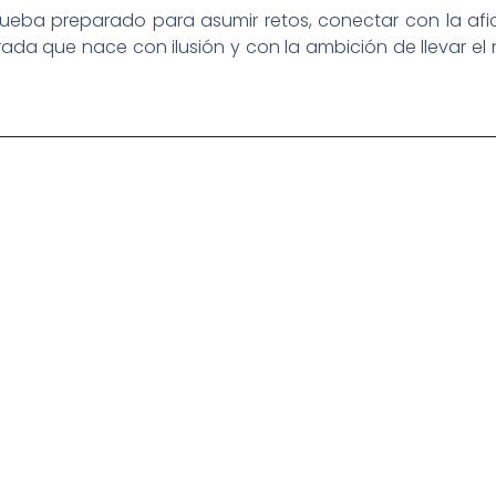
Trueba preparado para asumir retos, conectar con la af
ada que nace con ilusión y con la ambición de llevar el
igital deportiva. En nuestra empresa, nos enorgullece
respaldadas por una tecnología de vanguardia. Nuestro
cionado como referentes en la aplicación de
auditivas sin igual a nuestros espectadores. Desde
stacados, estamos comprometidos en ofrecer
a en que disfrutas y te conectas con tus deportes