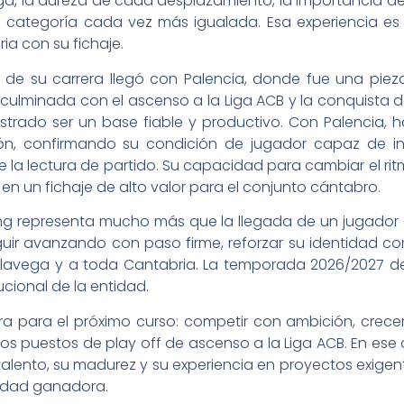
liga, la dureza de cada desplazamiento, la importancia de
categoría cada vez más igualada. Esa experiencia es
ia con su fichaje.
s de su carrera llegó con Palencia, donde fue una pi
, culminada con el ascenso a la Liga ACB y la conquista d
rado ser un base fiable y productivo. Con Palencia, h
ión, confirmando su condición de jugador capaz de inf
a lectura de partido. Su capacidad para cambiar el ritm
 en un fichaje de alto valor para el conjunto cántabro.
ing representa mucho más que la llegada de un jugador
guir avanzando con paso firme, reforzar su identidad com
relavega y a toda Cantabria. La temporada 2026/2027 d
ucional de la entidad.
ara para el próximo curso: competir con ambición, crec
los puestos de play off de ascenso a la Liga ACB. En ese
talento, su madurez y su experiencia en proyectos exig
lidad ganadora.