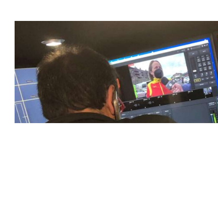
favoritos.
En nuestra empresa, invertimos continuamente en tecnolog
deportivas. Nuestro equipo de expertos técnicos trabaja i
capturado con precisión y transmitido con la máxima calida
equipos de última generación, como cámaras de alta defini
plataformas interactivas, para ofrecer a nuestros espect
pioneros en el uso de la tecnología aplicada a las retran
explorando nuevas soluciones y adoptando las últimas ten