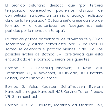
El técnico asturiano destaca que “por tercera
temporada consecutiva podremos disfrutar de
competición europea, un premio al trabajo realizado
durante la temporada”. Cuétara señala ese cambio de
formato y la oportunidad de “asegurarnos seis
partidos por lo menos en Europa”.
La fase de grupos comenzará los próximos 29 y 30 de
septiembre y estará compuesta por 32 equipos. El
sorteo se celebrará el próximo viernes 17 de julio. Los
posibles rivales del Bathco BM Torrelavega, que está
encuadrado en el bombo 3, serán los siguientes:
Bombo 1: SG Flensburg-Handewitt, RK Nexe, MOL
Tatabanya KC, IK Savenhof, HC Izvidac, HC Eurofarm
Pelister, Sport Lisboa e Benfica
Bombo 2: Valur, Kadetten Schaffhausen, Elverum
Handball, Limoges Handball, HCB Karvina, Tatran Presov,
VFL Gummersbach
Bombo 4: CSM Bucuresti, Marítimo da Madeira SAD,