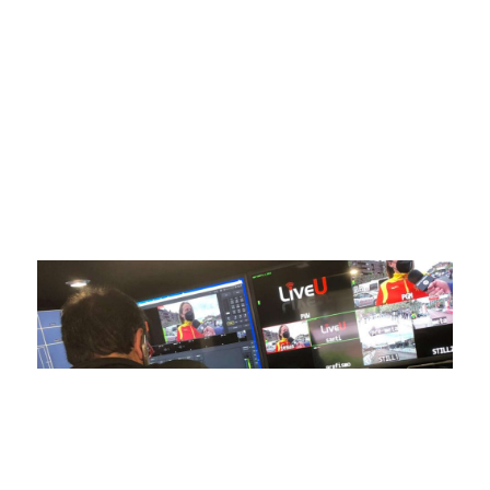
digital deportiva. En nuestra empresa, nos enorgullece
ofrecer retransmisiones deportivas de última generación,
respaldadas por una tecnología de vanguardia. Nuestro
compromiso con la innovación y la excelencia nos ha
posicionado como referentes en la aplicación de tecnología
avanzada para brindar experiencias visuales y auditivas sin
igual a nuestros espectadores. Desde emocionantes
competiciones en vivo hasta resúmenes destacados,
estamos comprometidos en ofrecer contenido deportivo de
alta calidad, transformando la forma en que disfrutas y te
conectas con tus deportes favoritos.
En nuestra empresa, invertimos continuamente en
tecnología de punta para mejorar las retransmisiones
deportivas. Nuestro equipo de expertos técnicos trabaja
incansablemente para garantizar que cada detalle sea