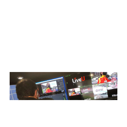
digital deportiva. En nuestra empresa, nos enorgullece
ofrecer retransmisiones deportivas de última generación,
respaldadas por una tecnología de vanguardia. Nuestro
compromiso con la innovación y la excelencia nos ha
posicionado como referentes en la aplicación de tecnología
avanzada para brindar experiencias visuales y auditivas sin
igual a nuestros espectadores. Desde emocionantes
competiciones en vivo hasta resúmenes destacados,
estamos comprometidos en ofrecer contenido deportivo de
alta calidad, transformando la forma en que disfrutas y te
conectas con tus deportes favoritos.
En nuestra empresa, invertimos continuamente en
tecnología de punta para mejorar las retransmisiones
deportivas. Nuestro equipo de expertos técnicos trabaja
incansablemente para garantizar que cada detalle sea