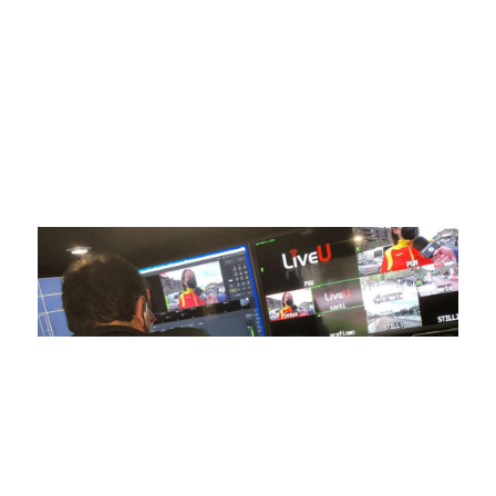
respaldadas por una tecnología de vanguardia. Nuestro
compromiso con la innovación y la excelencia nos ha
posicionado como referentes en la aplicación de tecnología
avanzada para brindar experiencias visuales y auditivas sin
igual a nuestros espectadores. Desde emocionantes
competiciones en vivo hasta resúmenes destacados,
estamos comprometidos en ofrecer contenido deportivo de
alta calidad, transformando la forma en que disfrutas y te
conectas con tus deportes favoritos.
En nuestra empresa, invertimos continuamente en
tecnología de punta para mejorar las retransmisiones
deportivas. Nuestro equipo de expertos técnicos trabaja
incansablemente para garantizar que cada detalle sea
capturado con precisión y transmitido con la máxima
calidad a través de nuestros canales digitales. Utilizamos