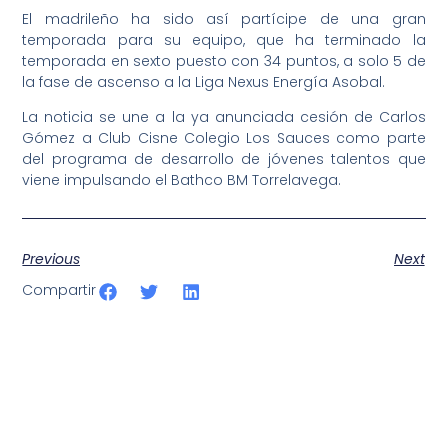
El madrileño ha sido así partícipe de una gran
temporada para su equipo, que ha terminado la
temporada en sexto puesto con 34 puntos, a solo 5 de
la fase de ascenso a la Liga Nexus Energía Asobal.
La noticia se une a la ya anunciada cesión de Carlos
Gómez a Club Cisne Colegio Los Sauces como parte
del programa de desarrollo de jóvenes talentos que
viene impulsando el Bathco BM Torrelavega.
Previous
Next
Compartir
SportPublic
Somos líderes indiscutibles en el mundo de la televisión
digital deportiva. En nuestra empresa, nos enorgullece
ofrecer retransmisiones deportivas de última generación,