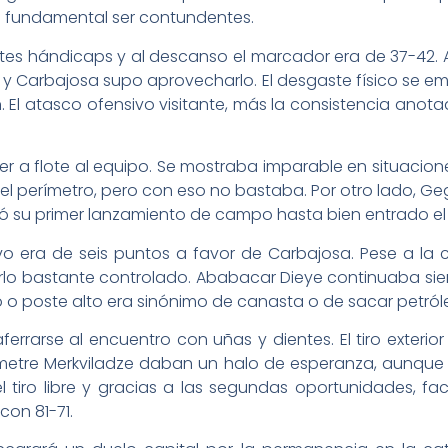
a fundamental ser contundentes.
tes hándicaps y al descanso el marcador era de 37-42. A 
y Carbajosa supo aprovecharlo. El desgaste físico se e
n. El atasco ofensivo visitante, más la consistencia anota
er a flote al equipo. Se mostraba imparable en situaci
el perímetro, pero con eso no bastaba. Por otro lado, Ge
otó su primer lanzamiento de campo hasta bien entrado el 
ivo era de seis puntos a favor de Carbajosa. Pese a la 
erlo bastante controlado. Ababacar Dieye continuaba s
 o poste alto era sinónimo de canasta o de sacar petróleo
errarse al encuentro con uñas y dientes. El tiro exter
emetre Merkviladze daban un halo de esperanza, aunque 
l tiro libre y gracias a las segundas oportunidades, f
con 81-71.