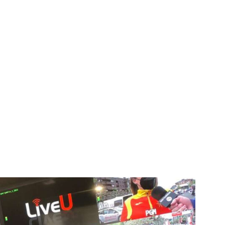
igital deportiva. En nuestra empresa, nos enorgullece
respaldadas por una tecnología de vanguardia. Nuestro
cionado como referentes en la aplicación de
auditivas sin igual a nuestros espectadores. Desde
stacados, estamos comprometidos en ofrecer
a en que disfrutas y te conectas con tus deportes