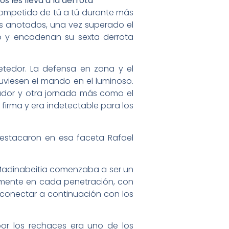
 les lleva a la derrota
competido de tú a tú durante más
tos anotados, una vez superado el
o y encadenan su sexta derrota
etedor. La defensa en zona y el
tuviesen el mando en el luminoso.
gador y otra jornada más como el
 firma y era indetectable para los
l. Destacaron en esa faceta Rafael
 Madinabeitia comenzaba a ser un
camente en cada penetración, con
a conectar a continuación con los
por los rechaces era uno de los