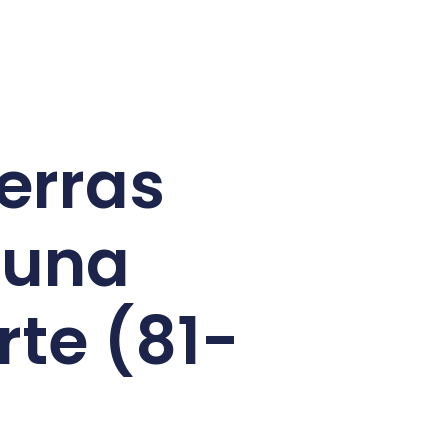
ierras
 una
te (81-