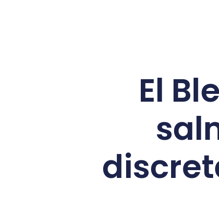
El Bl
sal
discre