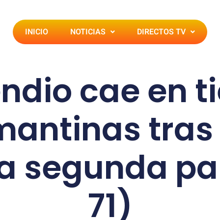
INICIO
NOTICIAS
DIRECTOS TV
endio cae en t
mantinas tras
ta segunda par
71)