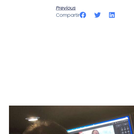
Previous
Compartir
SportPublic
Somos líderes indiscutibles en el mundo de la televisión d
ofrecer retransmisiones deportivas de última generación, 
compromiso con la innovación y la excelencia nos ha posi
tecnología avanzada para brindar experiencias visuales y 
emocionantes competiciones en vivo hasta resúmenes de
contenido deportivo de alta calidad, transformando la form
favoritos.