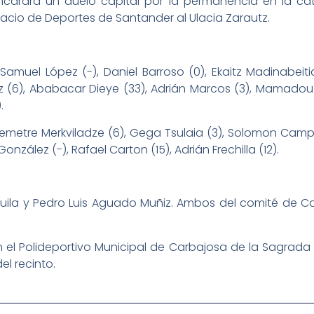
encarará un duelo capital por la permanencia en la cat
Palacio de Deportes de Santander al Ulacia Zarautz.
 Samuel López (-), Daniel Barroso (0), Ekaitz Madinabeiti
ez (6), Ababacar Dieye (33), Adrián Marcos (3), Mamado
.
emetre Merkviladze (6), Gega Tsulaia (3), Solomon Campbe
 González (-), Rafael Carton (15), Adrián Frechilla (12).
uila y Pedro Luis Aguado Muñiz. Ambos del comité de Cast
n el Polideportivo Municipal de Carbajosa de la Sagrad
l recinto.