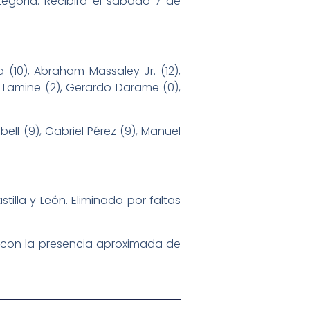
egoría. Recibirá el sábado 7 de
a (10), Abraham Massaley Jr. (12),
u Lamine (2), Gerardo Darame (0),
ll (9), Gabriel Pérez (9), Manuel
illa y León. Eliminado por faltas
a con la presencia aproximada de