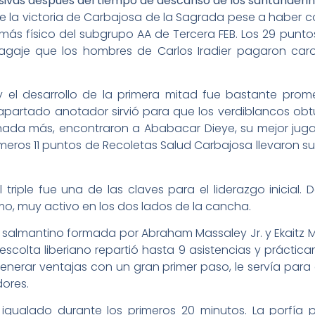
sivas después del tiempo de descanso de los santanderinos
se la victoria de Carbajosa de la Sagrada pese a haber 
 más físico del subgrupo AA de Tercera FEB. Los 29 pun
bagaje que los hombres de Carlos Iradier pagaron car
 y el desarrollo de la primera mitad fue bastante prom
 apartado anotador sirvió para que los verdiblancos ob
ornada más, encontraron a Ababacar Dieye, su mejor ju
meros 11 puntos de Recoletas Salud Carbajosa llevaron su
 el triple fue una de las claves para el liderazgo inicia
timo, muy activo en los dos lados de la cancha.
o salmantino formada por Abraham Massaley Jr. y Ekaitz
scolta liberiano repartió hasta 9 asistencias y prácti
generar ventajas con un gran primer paso, le servía par
dores.
o igualado durante los primeros 20 minutos. La porfía 