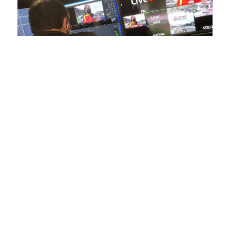
En nuestra empresa, invertimos continuamente en
tecnología de punta para mejorar las retransmisiones
deportivas. Nuestro equipo de expertos técnicos trabaja
incansablemente para garantizar que cada detalle sea
capturado con precisión y transmitido con la máxima
calidad a través de nuestros canales digitales. Utilizamos
equipos de última generación, como cámaras de alta
definición, sistemas de transmisión en tiempo real y
plataformas interactivas, para ofrecer a nuestros
espectadores una experiencia inmersiva y envolvente. Como
pioneros en el uso de la tecnología aplicada a las
retransmisiones deportivas, estamos constantemente
explorando nuevas soluciones y adoptando las últimas
tendencias para llevar a nuestros espectadores al corazón de
la acción, dondequiera que estén.