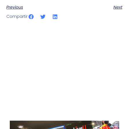
Previous
Next
Compartir
SportPublic
Somos líderes indiscutibles en el mundo de la televisión
digital deportiva. En nuestra empresa, nos enorgullece
ofrecer retransmisiones deportivas de última generación,
respaldadas por una tecnología de vanguardia. Nuestro
compromiso con la innovación y la excelencia nos ha
posicionado como referentes en la aplicación de tecnología
avanzada para brindar experiencias visuales y auditivas sin
igual a nuestros espectadores. Desde emocionantes
competiciones en vivo hasta resúmenes destacados,
estamos comprometidos en ofrecer contenido deportivo de
alta calidad, transformando la forma en que disfrutas y te
conectas con tus deportes favoritos.