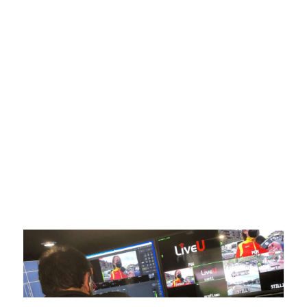
SportPublic
Somos líderes indiscutibles en el mundo de la televisión
digital deportiva. En nuestra empresa, nos enorgullece
ofrecer retransmisiones deportivas de última generación,
respaldadas por una tecnología de vanguardia. Nuestro
compromiso con la innovación y la excelencia nos ha
posicionado como referentes en la aplicación de tecnología
avanzada para brindar experiencias visuales y auditivas sin
igual a nuestros espectadores. Desde emocionantes
competiciones en vivo hasta resúmenes destacados,
estamos comprometidos en ofrecer contenido deportivo de
alta calidad, transformando la forma en que disfrutas y te
conectas con tus deportes favoritos.