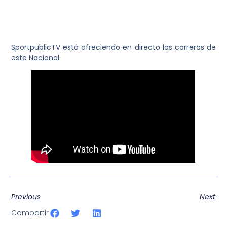
FEM, clasificacion.pdf
CAMPEONATO DE ESPAÑA RUTA C.R.I. JUNIOR FEM,
clasificacionpdf.pdf
SportpublicTV está ofreciendo en directo las carreras de
este Nacional.
Previous
Next
Compartir