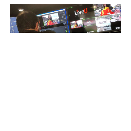
En nuestra empresa, invertimos continuamente en
tecnología de punta para mejorar las retransmisiones
deportivas. Nuestro equipo de expertos técnicos trabaja
incansablemente para garantizar que cada detalle sea
capturado con precisión y transmitido con la máxima
calidad a través de nuestros canales digitales. Utilizamos
equipos de última generación, como cámaras de alta
definición, sistemas de transmisión en tiempo real y
plataformas interactivas, para ofrecer a nuestros
espectadores una experiencia inmersiva y envolvente. Como
pioneros en el uso de la tecnología aplicada a las
retransmisiones deportivas, estamos constantemente
explorando nuevas soluciones y adoptando las últimas
tendencias para llevar a nuestros espectadores al corazón de
la acción, dondequiera que estén.