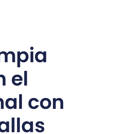
impia
n el
al con
allas