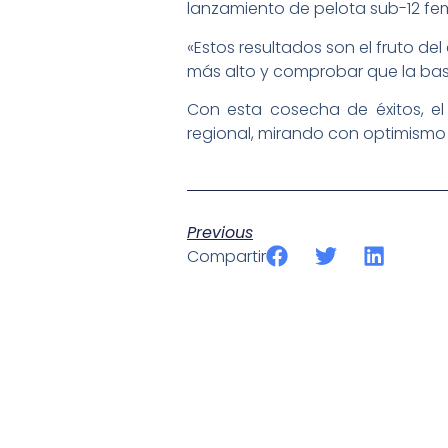
lanzamiento de pelota sub-12 fe
«Estos resultados son el fruto de
más alto y comprobar que la base 
Con esta cosecha de éxitos, el
regional, mirando con optimismo 
Previous
Compartir
SportPublic
Somos líderes indiscutibles en el mundo de la televisión d
ofrecer retransmisiones deportivas de última generación, 
compromiso con la innovación y la excelencia nos ha posi