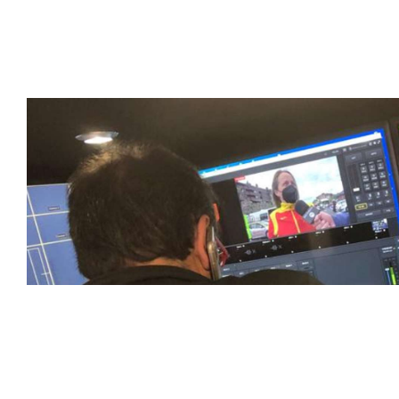
tecnología avanzada para brindar experiencias visuales y 
emocionantes competiciones en vivo hasta resúmenes de
contenido deportivo de alta calidad, transformando la form
favoritos.
En nuestra empresa, invertimos continuamente en tecnolog
deportivas. Nuestro equipo de expertos técnicos trabaja i
capturado con precisión y transmitido con la máxima calida
equipos de última generación, como cámaras de alta defini