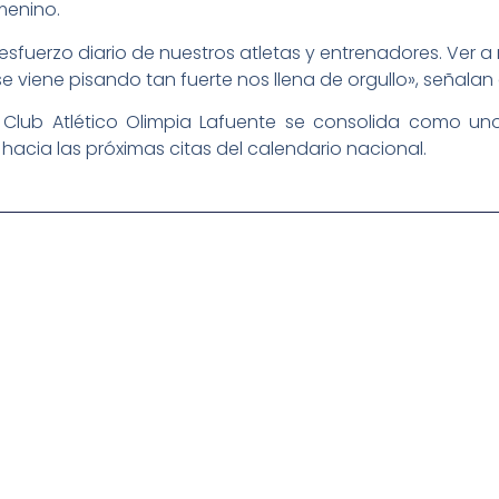
menino.
l esfuerzo diario de nuestros atletas y entrenadores. Ver a
viene pisando tan fuerte nos llena de orgullo», señalan d
 Club Atlético Olimpia Lafuente se consolida como uno 
hacia las próximas citas del calendario nacional.
igital deportiva. En nuestra empresa, nos enorgullece
respaldadas por una tecnología de vanguardia. Nuestro
cionado como referentes en la aplicación de