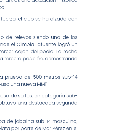
onal tras una actuación histórica
to.
uerza, el club se ha alzado con
no de relevos siendo uno de los
nde el Olimpia Lafuente logró un
tercer cajón del podio. La racha
a tercera posición, demostrando
 la prueba de 500 metros sub-14
supuso una nueva MMP.
foso de saltos: en categoría sub-
-12, obtuvo una destacada segunda
ba de jabalina sub-14 masculino,
lata por parte de Mar Pérez en el