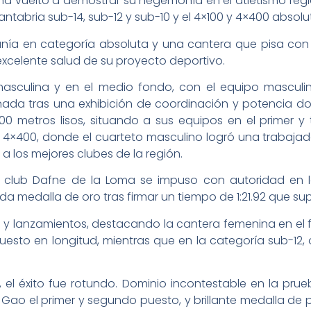
e ha vuelto a demostrar su hegemonía en el atletismo regi
tabria sub-14, sub-12 y sub-10 y el 4×100 y 4×400 absolu
ía en categoría absoluta y una cantera que pisa con f
 excelente salud de su proyecto deportivo.
masculina y en el medio fondo, con el equipo masculi
nada tras una exhibición de coordinación y potencia do
00 metros lisos, situando a sus equipos en el primer y 
 4×400, donde el cuarteto masculino logró una trabajad
a los mejores clubes de la región.
del club Dafne de la Loma se impuso con autoridad en
da medalla de oro tras firmar un tiempo de 1:21.92 que 
s y lanzamientos, destacando la cantera femenina en el 
r puesto en longitud, mientras que en la categoría sub
 el éxito fue rotundo. Dominio incontestable en la prue
ao el primer y segundo puesto, y brillante medalla de p