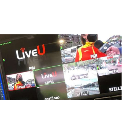
auditivas sin igual a nuestros espectadores. Desde
stacados, estamos comprometidos en ofrecer
a en que disfrutas y te conectas con tus deportes
ía de punta para mejorar las retransmisiones
ncansablemente para garantizar que cada detalle sea
d a través de nuestros canales digitales. Utilizamos
ción, sistemas de transmisión en tiempo real y