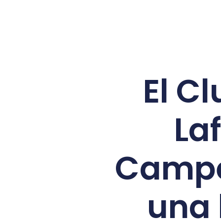
El C
Laf
Campe
una 