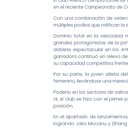
El Club Atlético Olimpia Lafuent
en el reciente Campeonato de Can
Con una combinación de veteran
múltiples podios que ratifican la
Dominio total en la velocidad 
grandes protagonistas de la jor
doblete espectacular en los 4×1
ganadora continuó en relevo de
su capacidad competitiva frente 
Por su parte, la joven atleta 
femenino, llevándose una mereci
Poderío en los sectores de salto
14, el club se hizo con el prime
posición.
En el apartado de lanzamientos,
logrando Jairo Mocanu y Zihang G