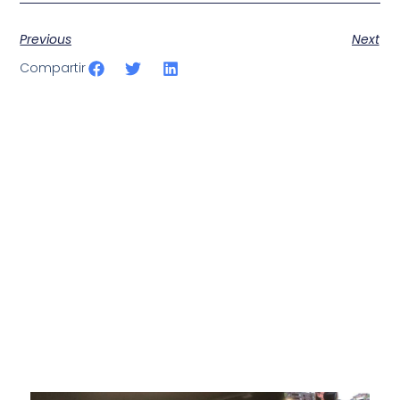
Previous
Next
Compartir
SportPublic
Somos líderes indiscutibles en el mundo de la televisión
digital deportiva. En nuestra empresa, nos enorgullece
ofrecer retransmisiones deportivas de última generación,
respaldadas por una tecnología de vanguardia. Nuestro
compromiso con la innovación y la excelencia nos ha
posicionado como referentes en la aplicación de tecnología
avanzada para brindar experiencias visuales y auditivas sin
igual a nuestros espectadores. Desde emocionantes
competiciones en vivo hasta resúmenes destacados,
estamos comprometidos en ofrecer contenido deportivo de
alta calidad, transformando la forma en que disfrutas y te
conectas con tus deportes favoritos.