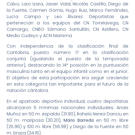
Calvo, Laro Izara, Javier Vidal, Nicolás Castillo, Diego de
la Fuente, Carmen Gomis, Hugo Ruiz, Marco Fernández,
Lucía Campo y Leo Álvarez. Deportistas que
pertenecían a los equipos del CN Torrelavega, CN
Camargo, CNBO Sámano Santullán, CN Astillero, CN
Medio Cudeyo y ACN Marisma
Con independencia de la clasificación final de
Cantabria, puesto número 17 en la clasificación
conjunta (igualando el puesto de la temporada
anterior), destacando la 14ª posición en la puntuación
masculina tanto en el equipo infantil como en el junior.
El objetivo de esta participación era seguir creciendo
en esta categoría tan importante para el futuro de la
natación cántabra.
En el apartado deportivo individual, cuatro deportistas
alcanzaron 5 mínimas nacionales individuales. Anais
Muñoz en 50 m. espalda (31.90), Rahela Nerea Danciu en
50 m. mariposa (30.20),
Mario Barreda
en 50 m. libre
(25.96) y 100 m. libre (56.98) y Diego de la Fuente en 50
m. braza (34.16).