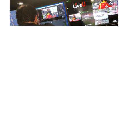
En nuestra empresa, invertimos continuamente en
tecnología de punta para mejorar las retransmisiones
deportivas. Nuestro equipo de expertos técnicos trabaja
incansablemente para garantizar que cada detalle sea
capturado con precisión y transmitido con la máxima
calidad a través de nuestros canales digitales. Utilizamos
equipos de última generación, como cámaras de alta
definición, sistemas de transmisión en tiempo real y
plataformas interactivas, para ofrecer a nuestros
espectadores una experiencia inmersiva y envolvente. Como
pioneros en el uso de la tecnología aplicada a las
retransmisiones deportivas, estamos constantemente
explorando nuevas soluciones y adoptando las últimas
tendencias para llevar a nuestros espectadores al corazón de
la acción, dondequiera que estén.