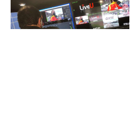
En nuestra empresa, invertimos continuamente en
tecnología de punta para mejorar las retransmisiones
deportivas. Nuestro equipo de expertos técnicos trabaja
incansablemente para garantizar que cada detalle sea
capturado con precisión y transmitido con la máxima
calidad a través de nuestros canales digitales. Utilizamos
equipos de última generación, como cámaras de alta
definición, sistemas de transmisión en tiempo real y
plataformas interactivas, para ofrecer a nuestros
espectadores una experiencia inmersiva y envolvente. Como
pioneros en el uso de la tecnología aplicada a las
retransmisiones deportivas, estamos constantemente
explorando nuevas soluciones y adoptando las últimas
tendencias para llevar a nuestros espectadores al corazón de
la acción, dondequiera que estén.