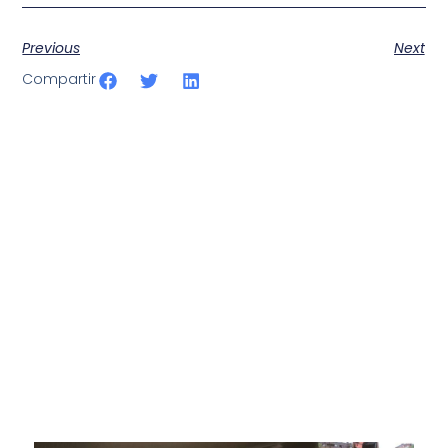
Previous
Next
Compartir
SportPublic
Somos líderes indiscutibles en el mundo de la televisión
digital deportiva. En nuestra empresa, nos enorgullece
ofrecer retransmisiones deportivas de última generación,
respaldadas por una tecnología de vanguardia. Nuestro
compromiso con la innovación y la excelencia nos ha
posicionado como referentes en la aplicación de tecnología
avanzada para brindar experiencias visuales y auditivas sin
igual a nuestros espectadores. Desde emocionantes
competiciones en vivo hasta resúmenes destacados,
estamos comprometidos en ofrecer contenido deportivo de
alta calidad, transformando la forma en que disfrutas y te
conectas con tus deportes favoritos.