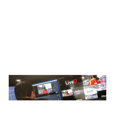
SportPublic
Somos líderes indiscutibles en el mundo de la televisión
digital deportiva. En nuestra empresa, nos enorgullece
ofrecer retransmisiones deportivas de última generación,
respaldadas por una tecnología de vanguardia. Nuestro
compromiso con la innovación y la excelencia nos ha
posicionado como referentes en la aplicación de tecnología
avanzada para brindar experiencias visuales y auditivas sin
igual a nuestros espectadores. Desde emocionantes
competiciones en vivo hasta resúmenes destacados,
estamos comprometidos en ofrecer contenido deportivo de
alta calidad, transformando la forma en que disfrutas y te
conectas con tus deportes favoritos.
En nuestra empresa, invertimos continuamente en
tecnología de punta para mejorar las retransmisiones