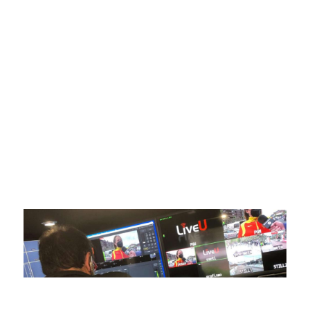
SportPublic
Somos líderes indiscutibles en el mundo de la televisión
digital deportiva. En nuestra empresa, nos enorgullece
ofrecer retransmisiones deportivas de última generación,
respaldadas por una tecnología de vanguardia. Nuestro
compromiso con la innovación y la excelencia nos ha
posicionado como referentes en la aplicación de tecnología
avanzada para brindar experiencias visuales y auditivas sin
igual a nuestros espectadores. Desde emocionantes
competiciones en vivo hasta resúmenes destacados,
estamos comprometidos en ofrecer contenido deportivo de
alta calidad, transformando la forma en que disfrutas y te
conectas con tus deportes favoritos.
En nuestra empresa, invertimos continuamente en