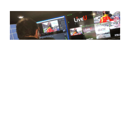
conectas con tus deportes favoritos.
En nuestra empresa, invertimos continuamente en
tecnología de punta para mejorar las retransmisiones
deportivas. Nuestro equipo de expertos técnicos trabaja
incansablemente para garantizar que cada detalle sea
capturado con precisión y transmitido con la máxima
calidad a través de nuestros canales digitales. Utilizamos
equipos de última generación, como cámaras de alta
definición, sistemas de transmisión en tiempo real y
plataformas interactivas, para ofrecer a nuestros
espectadores una experiencia inmersiva y envolvente. Como
pioneros en el uso de la tecnología aplicada a las
retransmisiones deportivas, estamos constantemente
explorando nuevas soluciones y adoptando las últimas
tendencias para llevar a nuestros espectadores al corazón de