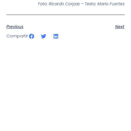
Foto: Ricardo Corpas – Texto: Mario Fuertes
Previous
Next
Compartir
SportPublic
Somos líderes indiscutibles en el mundo de la televisión
digital deportiva. En nuestra empresa, nos enorgullece
ofrecer retransmisiones deportivas de última generación,
respaldadas por una tecnología de vanguardia. Nuestro
compromiso con la innovación y la excelencia nos ha
posicionado como referentes en la aplicación de tecnología
avanzada para brindar experiencias visuales y auditivas sin
igual a nuestros espectadores. Desde emocionantes
competiciones en vivo hasta resúmenes destacados,
estamos comprometidos en ofrecer contenido deportivo de
alta calidad, transformando la forma en que disfrutas y te