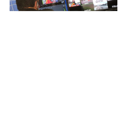
En nuestra empresa, invertimos continuamente en
tecnología de punta para mejorar las retransmisiones
deportivas. Nuestro equipo de expertos técnicos trabaja
incansablemente para garantizar que cada detalle sea
capturado con precisión y transmitido con la máxima
calidad a través de nuestros canales digitales. Utilizamos
equipos de última generación, como cámaras de alta
definición, sistemas de transmisión en tiempo real y
plataformas interactivas, para ofrecer a nuestros
espectadores una experiencia inmersiva y envolvente. Como
pioneros en el uso de la tecnología aplicada a las
retransmisiones deportivas, estamos constantemente
explorando nuevas soluciones y adoptando las últimas
tendencias para llevar a nuestros espectadores al corazón de
la acción, dondequiera que estén.