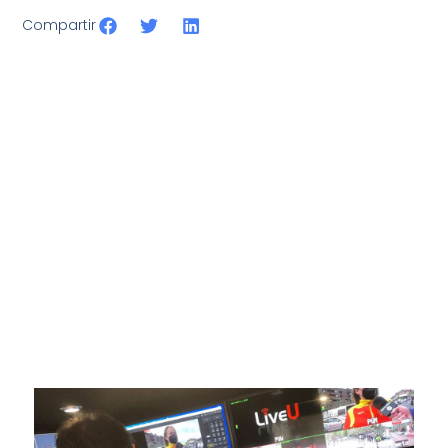
Compartir
SportPublic
Somos líderes indiscutibles en el mundo de la televisión
digital deportiva. En nuestra empresa, nos enorgullece
ofrecer retransmisiones deportivas de última generación,
respaldadas por una tecnología de vanguardia. Nuestro
compromiso con la innovación y la excelencia nos ha
posicionado como referentes en la aplicación de tecnología
avanzada para brindar experiencias visuales y auditivas sin
igual a nuestros espectadores. Desde emocionantes
competiciones en vivo hasta resúmenes destacados,
estamos comprometidos en ofrecer contenido deportivo de
alta calidad, transformando la forma en que disfrutas y te
conectas con tus deportes favoritos.