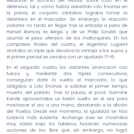
Mediante el dominio del rebote, sobre todo en el
defensivo, tal y como había advertido Lolo Encinas en
la previa, el conjunto cántabro lograba tomar la
delantera en el marcador. Sin embargo, la reacción
visitante no tardó en llegar tras la entrada a pista de
Hansel Atencia, ex Alega, y de un Philip Scrubb que
asumió el peso ofensivo de los mallorquines. En los
compases finales del cuarto, el argentino Lugarini
anotaba un triple que devolvía la ventaja a los suyos y
el primer parcial se cerraba con un ajustado 17–15.
En el segundo cuarto, los visitantes arrancaron con
fuerza y, mediante dos triples consecutivos,
conseguían darle la vuelta al marcador, lo que
obligaba a Lolo Encinas a solicitar el primer tiempo
muerto del partido. Tras la pausa, el pívot Garmine
Kande aprovechaba un balón suelto en el aire para
machacar el aro a una mano, desatando a la afición
del Trueba. Desde ese momento, la igualdad se hizo
todavía más evidente. Archange Izaw se mostraba
muy sólido bajo los tableros, forzando numerosas
acciones de tiro libre que, sin embargo, no logró