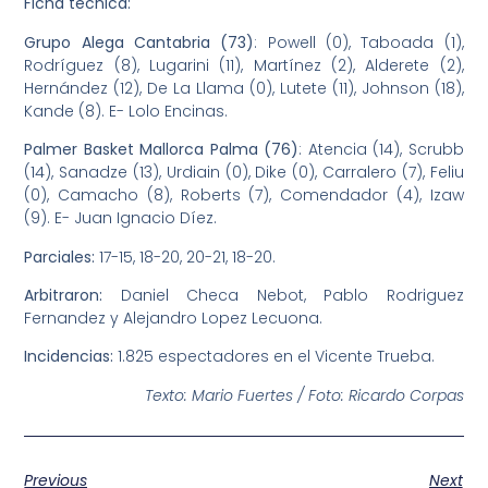
Ficha técnica:
Grupo Alega Cantabria (73)
: Powell (0), Taboada (1),
Rodríguez (8), Lugarini (11), Martínez (2), Alderete (2),
Hernández (12), De La Llama (0), Lutete (11), Johnson (18),
Kande (8). E- Lolo Encinas.
Palmer Basket Mallorca Palma (76)
: Atencia (14), Scrubb
(14), Sanadze (13), Urdiain (0), Dike (0), Carralero (7), Feliu
(0), Camacho (8), Roberts (7), Comendador (4), Izaw
(9). E- Juan Ignacio Díez.
Parciales:
17-15, 18-20, 20-21, 18-20.
Arbitraron:
Daniel Checa Nebot, Pablo Rodriguez
Fernandez y Alejandro Lopez Lecuona.
Incidencias:
1.825 espectadores en el Vicente Trueba.
Texto: Mario Fuertes / Foto: Ricardo Corpas
Previous
Next