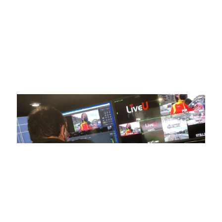
compromiso con la innovación y la excelencia nos ha
posicionado como referentes en la aplicación de tecnología
avanzada para brindar experiencias visuales y auditivas sin
igual a nuestros espectadores. Desde emocionantes
competiciones en vivo hasta resúmenes destacados,
estamos comprometidos en ofrecer contenido deportivo de
alta calidad, transformando la forma en que disfrutas y te
conectas con tus deportes favoritos.
En nuestra empresa, invertimos continuamente en
tecnología de punta para mejorar las retransmisiones
deportivas. Nuestro equipo de expertos técnicos trabaja
incansablemente para garantizar que cada detalle sea
capturado con precisión y transmitido con la máxima
calidad a través de nuestros canales digitales. Utilizamos
equipos de última generación, como cámaras de alta