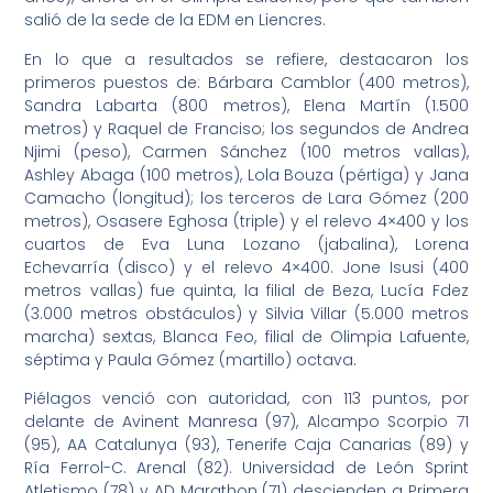
salió de la sede de la EDM en Liencres.
En lo que a resultados se refiere, destacaron los
primeros puestos de: Bárbara Camblor (400 metros),
Sandra Labarta (800 metros), Elena Martín (1.500
metros) y Raquel de Franciso; los segundos de Andrea
Njimi (peso), Carmen Sánchez (100 metros vallas),
Ashley Abaga (100 metros), Lola Bouza (pértiga) y Jana
Camacho (longitud); los terceros de Lara Gómez (200
metros), Osasere Eghosa (triple) y el relevo 4×400 y los
cuartos de Eva Luna Lozano (jabalina), Lorena
Echevarría (disco) y el relevo 4×400. Jone Isusi (400
metros vallas) fue quinta, la filial de Beza, Lucía Fdez
(3.000 metros obstáculos) y Silvia Villar (5.000 metros
marcha) sextas, Blanca Feo, filial de Olimpia Lafuente,
séptima y Paula Gómez (martillo) octava.
Piélagos venció con autoridad, con 113 puntos, por
delante de Avinent Manresa (97), Alcampo Scorpio 71
(95), AA Catalunya (93), Tenerife Caja Canarias (89) y
Ría Ferrol-C. Arenal (82). Universidad de León Sprint
Atletismo (78) y AD Marathon (71) descienden a Primera