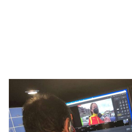
SportPublic
Somos líderes indiscutibles en el mundo de la televisión d
ofrecer retransmisiones deportivas de última generación, 
compromiso con la innovación y la excelencia nos ha posi
tecnología avanzada para brindar experiencias visuales y 
emocionantes competiciones en vivo hasta resúmenes de
contenido deportivo de alta calidad, transformando la form
favoritos.