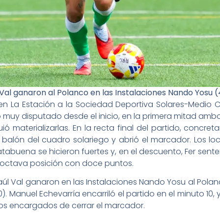
l Val ganaron al Polanco en las Instalaciones Nando Yosu 
ó en La Estación a la Sociedad Deportiva Solares-Medio
vo muy disputado desde el inicio, en la primera mitad a
ó materializarlas. En la recta final del partido, concret
balón del cuadro solariego y abrió el marcador. Los loc
atabuena se hicieron fuertes y, en el descuento, Fer senten
a octava posición con doce puntos.
 Raúl Val ganaron en las Instalaciones Nando Yosu al Pola
. Manuel Echevarría encarriló el partido en el minuto 10
 los encargados de cerrar el marcador.