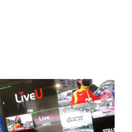
igital deportiva. En nuestra empresa, nos enorgullece
respaldadas por una tecnología de vanguardia. Nuestro
cionado como referentes en la aplicación de
auditivas sin igual a nuestros espectadores. Desde
stacados, estamos comprometidos en ofrecer
a en que disfrutas y te conectas con tus deportes