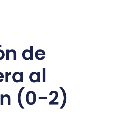
ón de
ra al
ón (0-2)