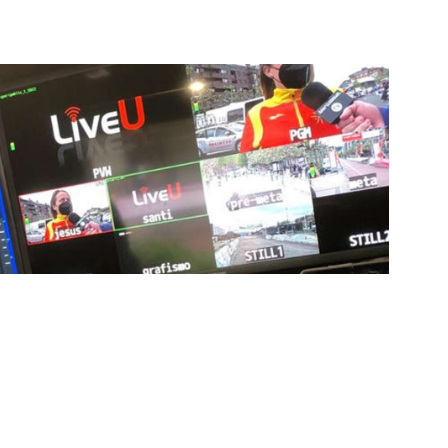
a en que disfrutas y te conectas con tus deportes
ía de punta para mejorar las retransmisiones
ncansablemente para garantizar que cada detalle sea
d a través de nuestros canales digitales. Utilizamos
ción, sistemas de transmisión en tiempo real y
adores una experiencia inmersiva y envolvente. Como
smisiones deportivas, estamos constantemente