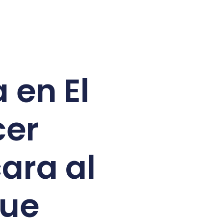
 en El
cer
ara al
que