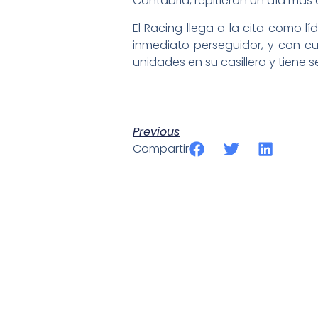
Cantabria, repitieron un día más 
El Racing llega a la cita como l
inmediato perseguidor, y con cua
unidades en su casillero y tiene 
Previous
Compartir
SportPublic
Somos líderes indiscutibles en el mundo de la televisión d
ofrecer retransmisiones deportivas de última generación, 
compromiso con la innovación y la excelencia nos ha posi
tecnología avanzada para brindar experiencias visuales y 
emocionantes competiciones en vivo hasta resúmenes de