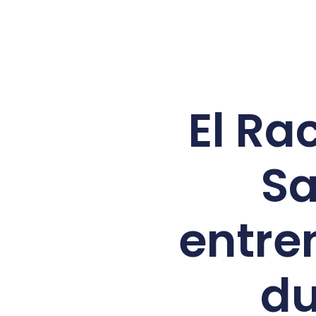
El Ra
Sa
entre
du