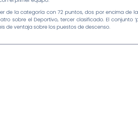
con el primer equipo.
íder de la categoría con 72 puntos, dos por encima de l
tro sobre el Deportivo, tercer clasificado. El conjunto
seis de ventaja sobre los puestos de descenso.
igital deportiva. En nuestra empresa, nos enorgullece
respaldadas por una tecnología de vanguardia. Nuestro
cionado como referentes en la aplicación de
auditivas sin igual a nuestros espectadores. Desde
stacados, estamos comprometidos en ofrecer