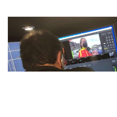
contenido deportivo de alta calidad, transformando la form
favoritos.
En nuestra empresa, invertimos continuamente en tecnolog
deportivas. Nuestro equipo de expertos técnicos trabaja i
capturado con precisión y transmitido con la máxima calida
equipos de última generación, como cámaras de alta defini
plataformas interactivas, para ofrecer a nuestros espect
pioneros en el uso de la tecnología aplicada a las retran