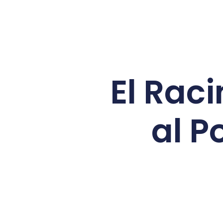
El Rac
al P