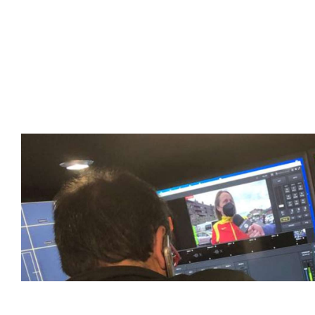
Somos líderes indiscutibles en el mundo de la televisión d
ofrecer retransmisiones deportivas de última generación, 
compromiso con la innovación y la excelencia nos ha posi
tecnología avanzada para brindar experiencias visuales y 
emocionantes competiciones en vivo hasta resúmenes de
contenido deportivo de alta calidad, transformando la form
favoritos.
En nuestra empresa, invertimos continuamente en tecnolog