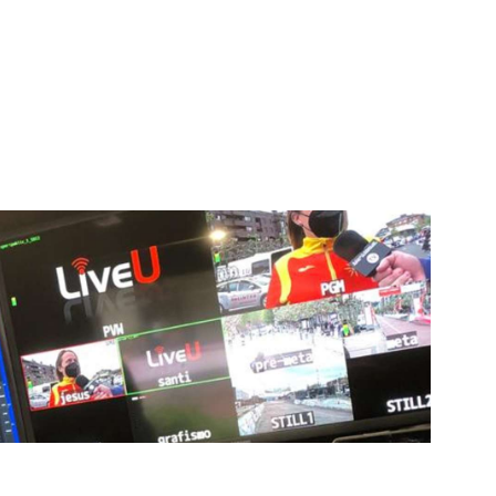
igital deportiva. En nuestra empresa, nos enorgullece
respaldadas por una tecnología de vanguardia. Nuestro
cionado como referentes en la aplicación de
auditivas sin igual a nuestros espectadores. Desde
stacados, estamos comprometidos en ofrecer
a en que disfrutas y te conectas con tus deportes
ía de punta para mejorar las retransmisiones