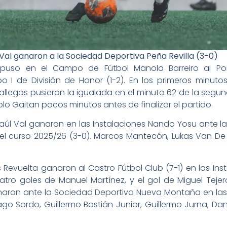
l Val ganaron a la Sociedad Deportiva Peña Revilla (3-0)
impuso en el Campo de Fútbol Manolo Barreiro al P
 I de División de Honor (1-2). En los primeros minuto
allegos pusieron la igualada en el minuto 62 de la segun
ablo Gaitan pocos minutos antes de finalizar el partido.
 Raúl Val ganaron en las Instalaciones Nando Yosu ante l
l curso 2025/26 (3-0). Marcos Mantecón, Lukas Van De 
 Revuelta ganaron al Castro Fútbol Club (7-1) en las In
uatro goles de Manuel Martínez, y el gol de Miguel Tej
ron ante la Sociedad Deportiva Nueva Montaña en las 
go Sordo, Guillermo Bastián Junior, Guillermo Jurna, Dani