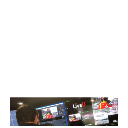
SportPublic
Somos líderes indiscutibles en el mundo de la televisión
digital deportiva. En nuestra empresa, nos enorgullece
ofrecer retransmisiones deportivas de última generación,
respaldadas por una tecnología de vanguardia. Nuestro
compromiso con la innovación y la excelencia nos ha
posicionado como referentes en la aplicación de tecnología
avanzada para brindar experiencias visuales y auditivas sin
igual a nuestros espectadores. Desde emocionantes
competiciones en vivo hasta resúmenes destacados,
estamos comprometidos en ofrecer contenido deportivo de
alta calidad, transformando la forma en que disfrutas y te
conectas con tus deportes favoritos.