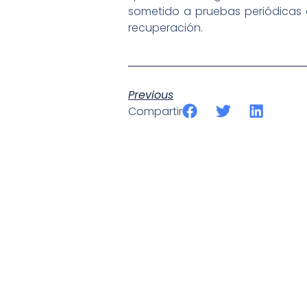
sometido a pruebas periódicas d
recuperación.
Previous
Compartir
SportPublic
Somos líderes indiscutibles en el mundo de la televisión d
ofrecer retransmisiones deportivas de última generación, 
compromiso con la innovación y la excelencia nos ha posi
tecnología avanzada para brindar experiencias visuales y 
emocionantes competiciones en vivo hasta resúmenes de
contenido deportivo de alta calidad, transformando la form
favoritos.