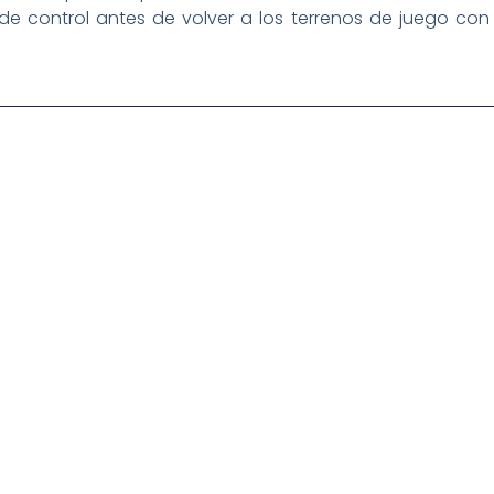
e control antes de volver a los terrenos de juego con e
igital deportiva. En nuestra empresa, nos enorgullece
respaldadas por una tecnología de vanguardia. Nuestro
cionado como referentes en la aplicación de
auditivas sin igual a nuestros espectadores. Desde
stacados, estamos comprometidos en ofrecer
a en que disfrutas y te conectas con tus deportes