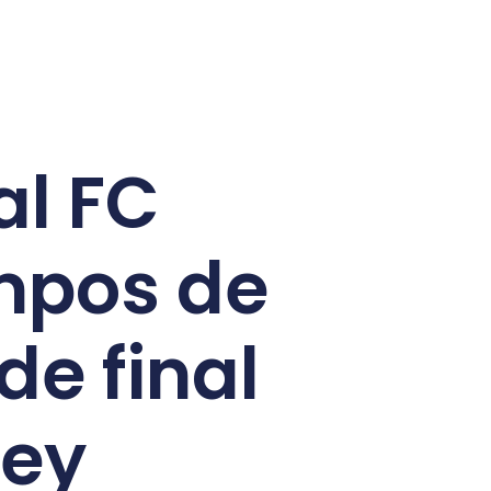
al FC
mpos de
de final
Rey