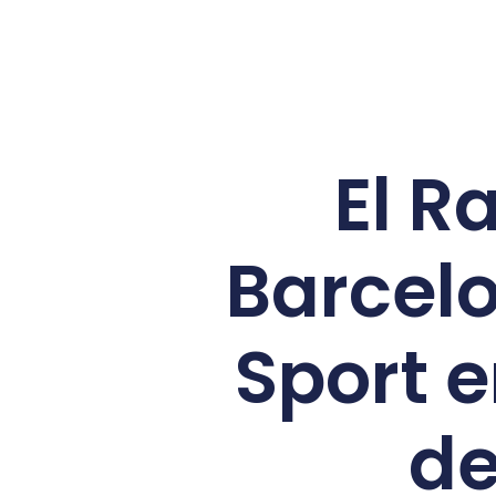
El R
Barcel
Sport e
de