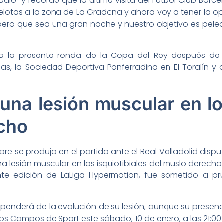
dio” y recordó que la última visita del Fútbol Club Barce
otas a la zona de La Gradona y ahora voy a tener la op
pero que sea una gran noche y nuestro objetivo es pelea
 a la presente ronda de la Copa del Rey después d
s, la Sociedad Deportiva Ponferradina en El Toralín y a
e una lesión muscular en lo
echo
lalibre se produjo en el partido ante el Real Valladolid disp
na lesión muscular en los isquiotibiales del muslo derecho
nte edición de LaLiga Hypermotion, fue sometido a p
dependerá de la evolución de su lesión, aunque su presen
los Campos de Sport este sábado, 10 de enero, a las 21:00 