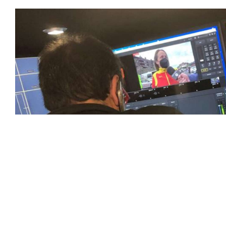
En nuestra empresa, invertimos continuamente en tecnolog
deportivas. Nuestro equipo de expertos técnicos trabaja i
capturado con precisión y transmitido con la máxima calida
equipos de última generación, como cámaras de alta defini
plataformas interactivas, para ofrecer a nuestros espect
pioneros en el uso de la tecnología aplicada a las retran
explorando nuevas soluciones y adoptando las últimas ten
corazón de la acción, dondequiera que estén.