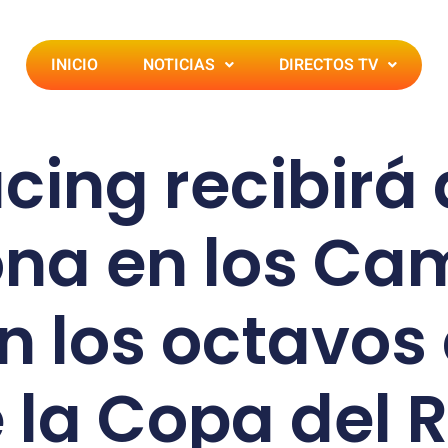
INICIO
NOTICIAS
DIRECTOS TV
acing recibirá 
ona en los Ca
n los octavos 
 la Copa del 