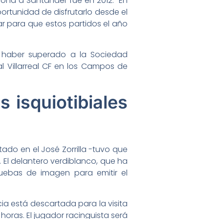
lona a Santander fue en 2012: “En
ortunidad de disfrutarlo desde el
r para que estos partidos el año
e haber superado a la Sociedad
l Villarreal CF en los Campos de
s isquiotibiales
utado en el José Zorrilla -tuvo que
. El delantero verdiblanco, que ha
ruebas de imagen para emitir el
cia está descartada para la visita
horas. El jugador racinguista será