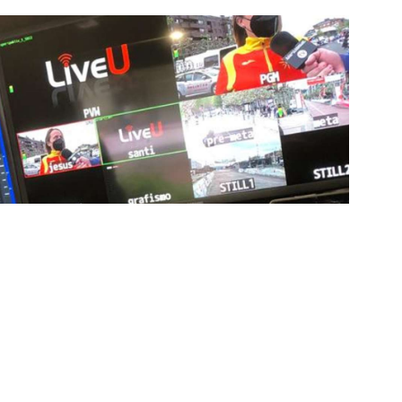
ía de punta para mejorar las retransmisiones
ncansablemente para garantizar que cada detalle sea
d a través de nuestros canales digitales. Utilizamos
ción, sistemas de transmisión en tiempo real y
adores una experiencia inmersiva y envolvente. Como
smisiones deportivas, estamos constantemente
dencias para llevar a nuestros espectadores al