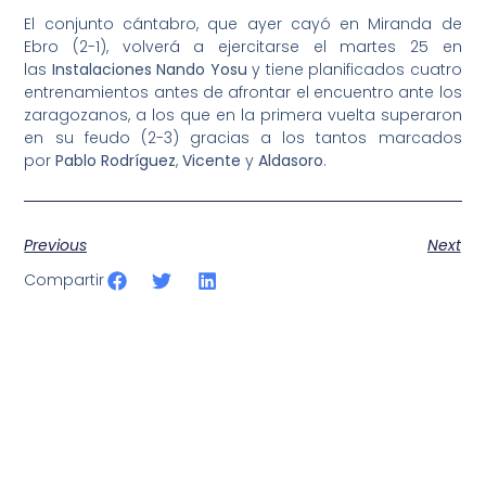
El conjunto cántabro, que ayer cayó en Miranda de
Ebro (2-1), volverá a ejercitarse el martes 25 en
las
Instalaciones Nando Yosu
y tiene planificados cuatro
entrenamientos antes de afrontar el encuentro ante los
zaragozanos, a los que en la primera vuelta superaron
en su feudo (2-3) gracias a los tantos marcados
por
Pablo Rodríguez
,
Vicente
y
Aldasoro
.
Previous
Next
Compartir
SportPublic
Somos líderes indiscutibles en el mundo de la televisión
digital deportiva. En nuestra empresa, nos enorgullece
ofrecer retransmisiones deportivas de última generación,
respaldadas por una tecnología de vanguardia. Nuestro