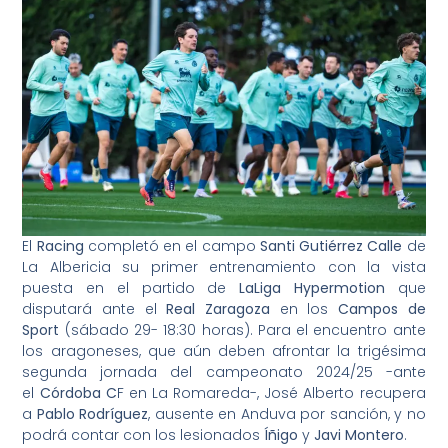
El
Racing
completó en el campo
Santi Gutiérrez Calle
de
La Albericia su primer entrenamiento con la vista
puesta en el partido de
LaLiga Hypermotion
que
disputará ante el
Real Zaragoza
en los
Campos de
Sport
(sábado 29- 18:30 horas). Para el encuentro ante
los aragoneses, que aún deben afrontar la trigésima
segunda jornada del campeonato 2024/25 -ante
el
Córdoba C
F en La Romareda-, José Alberto recupera
a
Pablo Rodríguez
, ausente en Anduva por sanción, y no
podrá contar con los lesionados
Íñigo
y
Javi Montero
.