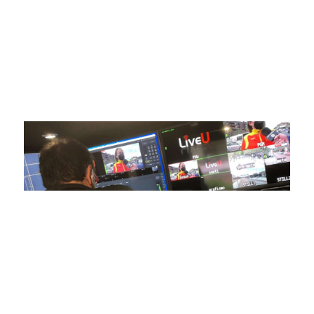
compromiso con la innovación y la excelencia nos ha
posicionado como referentes en la aplicación de tecnología
avanzada para brindar experiencias visuales y auditivas sin
igual a nuestros espectadores. Desde emocionantes
competiciones en vivo hasta resúmenes destacados,
estamos comprometidos en ofrecer contenido deportivo de
alta calidad, transformando la forma en que disfrutas y te
conectas con tus deportes favoritos.
En nuestra empresa, invertimos continuamente en
tecnología de punta para mejorar las retransmisiones
deportivas. Nuestro equipo de expertos técnicos trabaja
incansablemente para garantizar que cada detalle sea
capturado con precisión y transmitido con la máxima
calidad a través de nuestros canales digitales. Utilizamos
equipos de última generación, como cámaras de alta